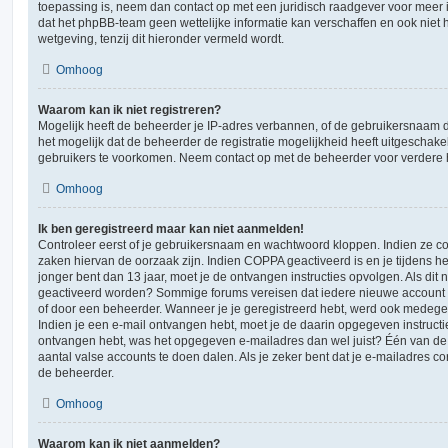
toepassing is, neem dan contact op met een juridisch raadgever voor meer
dat het phpBB-team geen wettelijke informatie kan verschaffen en ook niet 
wetgeving, tenzij dit hieronder vermeld wordt.
Omhoog
Waarom kan ik niet registreren?
Mogelijk heeft de beheerder je IP-adres verbannen, of de gebruikersnaam d
het mogelijk dat de beheerder de registratie mogelijkheid heeft uitgeschake
gebruikers te voorkomen. Neem contact op met de beheerder voor verdere 
Omhoog
Ik ben geregistreerd maar kan niet aanmelden!
Controleer eerst of je gebruikersnaam en wachtwoord kloppen. Indien ze cor
zaken hiervan de oorzaak zijn. Indien COPPA geactiveerd is en je tijdens het
jonger bent dan 13 jaar, moet je de ontvangen instructies opvolgen. Als dit n
geactiveerd worden? Sommige forums vereisen dat iedere nieuwe account ge
of door een beheerder. Wanneer je je geregistreerd hebt, werd ook medegedee
Indien je een e-mail ontvangen hebt, moet je de daarin opgegeven instructie
ontvangen hebt, was het opgegeven e-mailadres dan wel juist? Één van de 
aantal valse accounts te doen dalen. Als je zeker bent dat je e-mailadres c
de beheerder.
Omhoog
Waarom kan ik niet aanmelden?