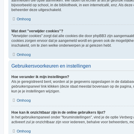
aanmelden die optie aanvinken. We raden dit echter af als je gebruik maa
bijvoorbeeld op school, in de bibliotheek, in een internetcafé, enz. Als deze 
beheerder deze uitgeschakeld.
Omhoog
Wat doet "verwijder cookies"?
"Verwijder cookies" zorgt dat alle cookies die door phpBB3 zijn aangemaak
cookies zorgen ervoor dat je aangemeld wordt en geven ook de mogelijkheid
inschakeld, om te zien welke onderwerpen je al gelezen hebt.
Omhoog
Gebruikersvoorkeuren en instellingen
Hoe verander ik mijn instellingen?
Als je geregistreerd bent, worden al je gegevens opgeslagen in de databas
gebruikerspaneel
link klikken (deze staat meestal bovenaan op de pagina, m
kun je je instellingen wijzigen.
Omhoog
Hoe kan ik onzichtbaar zijn in de online gebruikers lijst?
In het gebruikerspaneel onder "foruminstellingen", vind je de optie
Verberg 
activeert zul je onzichtbaar zijn voor iedereen, behalve voor beheerders, mo
Omhoog