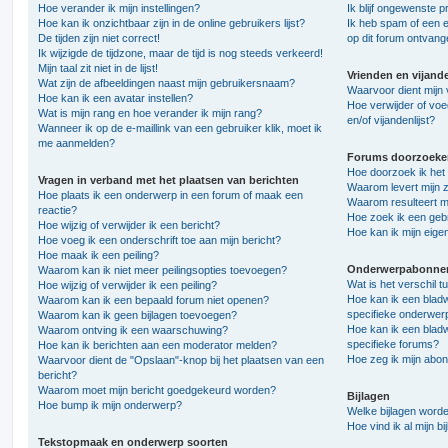
Hoe verander ik mijn instellingen?
Ik blijf ongewenste 
Hoe kan ik onzichtbaar zijn in de online gebruikers lijst?
Ik heb spam of een 
De tijden zijn niet correct!
op dit forum ontvang
Ik wijzigde de tijdzone, maar de tijd is nog steeds verkeerd!
Mijn taal zit niet in de lijst!
Vrienden en vijand
Wat zijn de afbeeldingen naast mijn gebruikersnaam?
Waarvoor dient mijn v
Hoe kan ik een avatar instellen?
Hoe verwijder of voe
Wat is mijn rang en hoe verander ik mijn rang?
en/of vijandenlijst?
Wanneer ik op de e-maillink van een gebruiker klik, moet ik
me aanmelden?
Forums doorzoeke
Hoe doorzoek ik het
Vragen in verband met het plaatsen van berichten
Waarom levert mijn 
Hoe plaats ik een onderwerp in een forum of maak een
Waarom resulteert mi
reactie?
Hoe zoek ik een geb
Hoe wijzig of verwijder ik een bericht?
Hoe kan ik mijn eig
Hoe voeg ik een onderschrift toe aan mijn bericht?
Hoe maak ik een peiling?
Onderwerpabonnem
Waarom kan ik niet meer peilingsopties toevoegen?
Wat is het verschil 
Hoe wijzig of verwijder ik een peiling?
Hoe kan ik een bladw
Waarom kan ik een bepaald forum niet openen?
specifieke onderwer
Waarom kan ik geen bijlagen toevoegen?
Hoe kan ik een bladw
Waarom ontving ik een waarschuwing?
specifieke forums?
Hoe kan ik berichten aan een moderator melden?
Hoe zeg ik mijn abo
Waarvoor dient de "Opslaan"-knop bij het plaatsen van een
bericht?
Waarom moet mijn bericht goedgekeurd worden?
Bijlagen
Hoe bump ik mijn onderwerp?
Welke bijlagen worde
Hoe vind ik al mijn bi
Tekstopmaak en onderwerp soorten