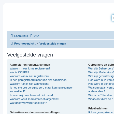
Snelle links
V&A
Forumoverzicht
Veelgestelde vragen
Veelgestelde vragen
Aanmeld- en registratievragen
Gebruikers en geb
Waarom moet ik me registreren?
Wat zijn Beheerders
Wat is COPPA?
Wat zijn Moderators
Waarom kan ik niet registreren?
Wat zijn gebruikers
Ik ben geregistreerd maar kan niet aanmelden!
Hoe word ik lid van 
Waarom kan ik niet aanmelden?
Hoe word ik een gro
Ik heb me ooit geregistreerd maar kan nu niet meer
Waarom staan versch
aanmelden!?
andere kleur?
Ik weet mijn wachtwoord niet meer!
Wat is de "Standaar
Waarom word ik automatisch afgemeld?
Waarvoor dient de "
Wat doet "verwijder cookies"?
Privéberichten
Gebruikersvoorkeuren en instellingen
Ik kan geen privéber