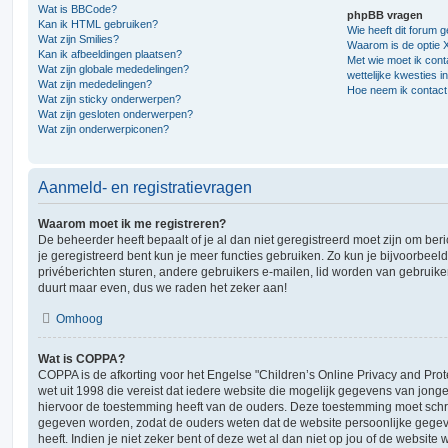
Wat is BBCode?
phpBB vragen
Kan ik HTML gebruiken?
Wie heeft dit forum 
Wat zijn Smilies?
Waarom is de optie X
Kan ik afbeeldingen plaatsen?
Met wie moet ik cont
Wat zijn globale mededelingen?
wettelijke kwesties i
Wat zijn mededelingen?
Hoe neem ik contact
Wat zijn sticky onderwerpen?
Wat zijn gesloten onderwerpen?
Wat zijn onderwerpiconen?
Aanmeld- en registratievragen
Waarom moet ik me registreren?
De beheerder heeft bepaalt of je al dan niet geregistreerd moet zijn om ber
je geregistreerd bent kun je meer functies gebruiken. Zo kun je bijvoorbee
privéberichten sturen, andere gebruikers e-mailen, lid worden van gebruike
duurt maar even, dus we raden het zeker aan!
Omhoog
Wat is COPPA?
COPPA is de afkorting voor het Engelse "Children’s Online Privacy and Prote
wet uit 1998 die vereist dat iedere website die mogelijk gegevens van jong
hiervoor de toestemming heeft van de ouders. Deze toestemming moet schrif
gegeven worden, zodat de ouders weten dat de website persoonlijke gegev
heeft. Indien je niet zeker bent of deze wet al dan niet op jou of de website 