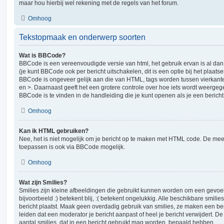
maar hou hierbij wel rekening met de regels van het forum.
Omhoog
Tekstopmaak en onderwerp soorten
Wat is BBCode?
BBCode is een vereenvoudigde versie van html, het gebruik ervan is al da
(je kunt BBCode ook per bericht uitschakelen, dit is een optie bij het plaats
BBCode is ongeveer gelijk aan die van HTML, tags worden tussen vierkante h
en >. Daarnaast geeft het een grotere controle over hoe iets wordt weergeg
BBCode is te vinden in de handleiding die je kunt openen als je een bericht 
Omhoog
Kan ik HTML gebruiken?
Nee, het is niet mogelijk om je bericht op te maken met HTML code. De me
toepassen is ook via BBCode mogelijk.
Omhoog
Wat zijn Smilies?
Smilies zijn kleine afbeeldingen die gebruikt kunnen worden om een gevoel
bijvoorbeeld :) betekent blij, :( betekent ongelukkig. Alle beschikbare smil
bericht plaatst. Maak geen overdadig gebruik van smilies, ze maken een ber
leiden dat een moderator je bericht aanpast of heel je bericht verwijdert.
aantal smilies, dat in een bericht gebruikt mag worden, bepaald hebben.