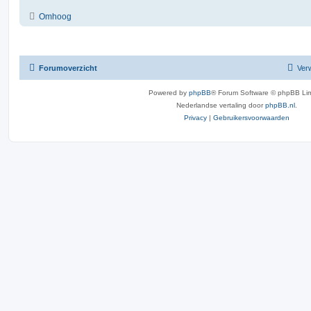
Omhoog
Forumoverzicht
Verw
Powered by
phpBB
® Forum Software © phpBB Lim
Nederlandse vertaling door
phpBB.nl
.
Privacy
|
Gebruikersvoorwaarden