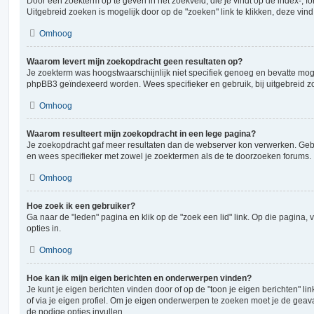
Door een zoekterm op te geven in het zoekveld, die je vindt op de index-, 
Uitgebreid zoeken is mogelijk door op de "zoeken" link te klikken, deze vind
Omhoog
Waarom levert mijn zoekopdracht geen resultaten op?
Je zoekterm was hoogstwaarschijnlijk niet specifiek genoeg en bevatte moge
phpBB3 geïndexeerd worden. Wees specifieker en gebruik, bij uitgebreid z
Omhoog
Waarom resulteert mijn zoekopdracht in een lege pagina?
Je zoekopdracht gaf meer resultaten dan de webserver kon verwerken. Ge
en wees specifieker met zowel je zoektermen als de te doorzoeken forums.
Omhoog
Hoe zoek ik een gebruiker?
Ga naar de "leden" pagina en klik op de "zoek een lid" link. Op die pagina, 
opties in.
Omhoog
Hoe kan ik mijn eigen berichten en onderwerpen vinden?
Je kunt je eigen berichten vinden door of op de "toon je eigen berichten" lin
of via je eigen profiel. Om je eigen onderwerpen te zoeken moet je de gea
de nodige opties invullen.