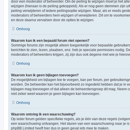
door een moderator of beheerder. Om de peiling te wijzigen moet je het all
wijzigen (hieraan is de peiling gekoppeld). Als er nog geen stemmen zijn u
peiling verwijderen of iedere peilingsoptie wijzigen. Maar, als er reeds ges
moderators of beheerders hem wijzigen of verwijderen. Dit om te voorkome
en deze daarna vervalsen door de opties te wijzigen.
Omhoog
Waarom kan ik een bepaald forum niet openen?
Sommige forums zijn mogelijk alleen toegankelijk voor bepaalde gebruiker
berichten te zien, lezen, plaatsen, enz. heb je speciale permissies nodig. 
moderators of beheerders krijgen, zij zijn dus ook degene met wie je hiero
Omhoog
Waarom kan ik geen bijlagen toevoegen?
De mogelijkheid om bijlagen toe te voegen, kan per forum, per gebruikersgr
worden. De beheerder kan het bijvoorbeeld zo ingesteld hebben dat je in
bijlagen mag toevoegen of dat alleen de beheerdersgroep dit mag. Neem co
niet zeker weet waarom je geen bijlagen kan toevoegen.
Omhoog
Waarom ontving ik een waarschuwing?
Op ieder forum gelden specifieke regels, als je één van deze regels (volgen
een waarschuwing ontvangen. Het sturen van een waarschuwing naar je is 
phpBB Limited heeft hier dus in geen geval iets mee te maken.