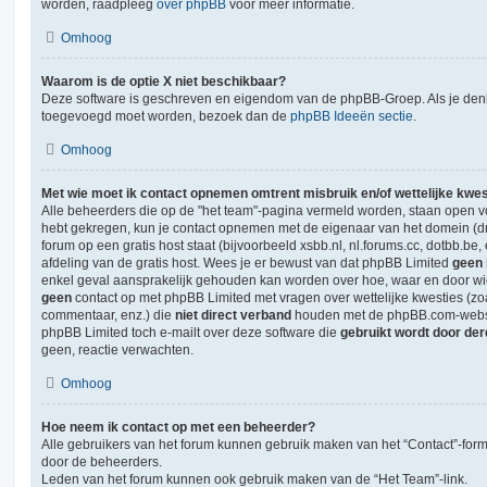
worden, raadpleeg
over phpBB
voor meer informatie.
Omhoog
Waarom is de optie X niet beschikbaar?
Deze software is geschreven en eigendom van de phpBB-Groep. Als je denk
toegevoegd moet worden, bezoek dan de
phpBB Ideeën sectie
.
Omhoog
Met wie moet ik contact opnemen omtrent misbruik en/of wettelijke kwes
Alle beheerders die op de "het team"-pagina vermeld worden, staan open voo
hebt gekregen, kun je contact opnemen met de eigenaar van het domein (
forum op een gratis host staat (bijvoorbeeld xsbb.nl, nl.forums.cc, dotbb.be, 
afdeling van de gratis host. Wees je er bewust van dat phpBB Limited
geen 
enkel geval aansprakelijk gehouden kan worden over hoe, waar en door wie
geen
contact op met phpBB Limited met vragen over wettelijke kwesties (z
commentaar, enz.) die
niet direct verband
houden met de phpBB.com-websit
phpBB Limited toch e-mailt over deze software die
gebruikt wordt door de
geen, reactie verwachten.
Omhoog
Hoe neem ik contact op met een beheerder?
Alle gebruikers van het forum kunnen gebruik maken van het “Contact”-formu
door de beheerders.
Leden van het forum kunnen ook gebruik maken van de “Het Team”-link.