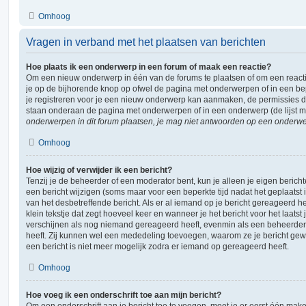
Omhoog
Vragen in verband met het plaatsen van berichten
Hoe plaats ik een onderwerp in een forum of maak een reactie?
Om een nieuw onderwerp in één van de forums te plaatsen of om een react
je op de bijhorende knop op ofwel de pagina met onderwerpen of in een be
je registreren voor je een nieuw onderwerp kan aanmaken, de permissies die
staan onderaan de pagina met onderwerpen of in een onderwerp (de lijst 
onderwerpen in dit forum plaatsen, je mag niet antwoorden op een onderwerp
Omhoog
Hoe wijzig of verwijder ik een bericht?
Tenzij je de beheerder of een moderator bent, kun je alleen je eigen berich
een bericht wijzigen (soms maar voor een beperkte tijd nadat het geplaatst i
van het desbetreffende bericht. Als er al iemand op je bericht gereageerd he
klein tekstje dat zegt hoeveel keer en wanneer je het bericht voor het laatst j
verschijnen als nog niemand gereageerd heeft, evenmin als een beheerder 
heeft. Zij kunnen wel een mededeling toevoegen, waarom ze je bericht gew
een bericht is niet meer mogelijk zodra er iemand op gereageerd heeft.
Omhoog
Hoe voeg ik een onderschrift toe aan mijn bericht?
Om een onderschrift aan je bericht toe te voegen, moet je er eerst één maken