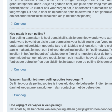
gebruikerspaneel doen. Als je dit gedaan hebt, kun je de optie
voeg mijn ond
bericht plaatst. Je kunt er ook voor zorgen dat je onderschrift automatisch a
toegevoegd. Dit doe je door de bijhorende optie te activeren in het gebruiker
om het onderschrift uit te schakelen als je het bericht plaatst).
Omhoog
Hoe maak ik een peiling?
Een peiling aanmaken is heel gemakkelijk, als je een nieuw onderwerp aanm
onderwerp bewerkt en als je daar permissies voor hebt) zou je een "voeg pe
onderaan het berichten-gedeelte (als je dit tabblad niet kan zien, heb je nie
aan te maken). Je moet een titel voor de peiling invullen bij "peilingsvraa
invullen in het "peilingopties"-tekstgedeelte (limiet is ingesteld door de be
door middel van een nieuwe regel. Je kunt ook instellen hoeveel opties ee
"opties per gebruiker" en een tijdslimiet in dagen voor de peiling (0 is een 
Omhoog
Waarom kan ik niet meer peilingsopties toevoegen?
De limiet voor de peilingsopties is ingesteld door de beheerder. Indien je 
dan het toegestane aantal, neem dan contact op met de beheerder.
Omhoog
Hoe wijzig of verwijder ik een peiling?
Net zoals bij de berichten kan een peiling alleen gewijzigd worden door d