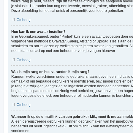
welke rang je hebt, meestal zijn dit sterretjes of blokjes die aangeven hoeve
je status is. Hieronder kan nog een tweede, meestal grotere, afbeelding sta
Deze afbeelding is meestal uniek of persoonlijk voor iedere gebruiker.
Omhoog
Hoe kan ik een avatar instellen?
In je Gebruikerspaneel, onder “Profiel” kun je een avatar toevoegen door 
volgende vier methodes: Gravatar, Galerij, Afstand of Upload. Het is aan de
schakelen en om te kiezen op welke manier je een avatar kan gebruiken. Al
neem dan contact op met een beheerder voor je vragen hierover.
Omhoog
Wat is mijn rang en hoe verander ik mijn rang?
Rangen, welke verschijnen onder je gebruikersnaam, geven een indicatie ov
gemaakt of om bepaalde gebruikers te identificeren, bijv. moderators en b
je rang niet wijzigen, aangezien ze ingesteld worden door een beheerder. Nu
beginnen te spammen met onzinnig veel berichten, gewoon voor een hogere r
tegenovergestelde effect, een beheerder of moderator kunnen je berichten 
Omhoog
Wanneer ik op de e-maillink van een gebruiker klik, moet ik me aanmeld
Alleen geregistreerde gebruikers kunnen gebruik maken van het ingebouwd
beheerder dit heeft ingeschakeld). Dit om misbruik van het e-mailsysteem 
voorkomen.