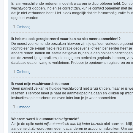
Er zijn verschillende redenen mogelijk waarom je dit probleem hebt. Contro
wachtwoord kloppen. Indien ze correct zijn, kun je contact opnemen met de 
dat je niet verbannen bent. Het is ook mogelijk dat de forumconfiguratie fou
opgelost worden.
Omhoog
Ik heb me ooit geregistreerd maar kan nu niet meer aanmelden!?
De meest voorkomende oorzaken hiervoor zijn: je gaf een verkeerde gebr
(controleer de e-mail met je registratie gegevens) of een beheerder heeft j
andere reden. Indien dit laatste het geval is, heb je dan ooit een bericht ge
om de zoveel tijd gebruikers, die nog geen berichten geplaatst hebben, ver
database qua omvang te verkleinen. Probeer je opnieuw te registreren en m
Omhoog
Ik weet mijn wachtwoord niet meer!
Geen paniek! Je kan je huidige wachtwoord niet terug krijgen, maar er is w
resetten. Hiervoor moet je naar de aanmeldpagina gaan en klikken op
wach
instructies op het scherm en even later kan je je weer aanmelden.
Omhoog
Waarom word ik automatisch afgemeld?
Als je de optie
meld mij automatisch aan bij ieder bezoek
niet aanvinkt, blij
aangemeld. Zo wordt vermeden dat anderen je account misbruiken. Om aange