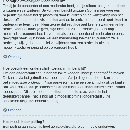
Hoe wijzig of verwijder ik een bericht?
Tenzij je de beheerder of een moderator bent, kun je alleen je eigen berichten
wijzigen en verwijderen. Je kunt een bericht wijzigen (soms maar voor een
beperkte tijd nadat het geplaatst is) door te klikken op de
wijzig
knop van het
desbetreffende bericht. Als er al iemand op je bericht gereageerd heeft, komt er
onderaan je bericht een klein tekstje dat zegt hoeveel keer en wanneer je het
bericht voor het laatst je gewijzigd hebt. Dit zal niet verschijnen als nog
niemand gereageerd heeft, evenmin als een beheerder of moderator je bericht
gewijzigd heeft. Zij kunnen wel een mededeling toevoegen, waarom ze je
bericht gewijzigd hebben. Het verwijderen van een bericht is niet meer
mogelijk zodra er iemand op gereageerd heeft.
Omhoog
Hoe voeg ik een onderschrift toe aan mijn bericht?
Om een onderschrift aan je bericht toe te voegen, moet je er eerst één maken.
Dit kun je via het gebruikerspaneel doen. Als je dit gedaan hebt, kun je de
optie
voeg mijn onderschrift toe
aanvinken als je een bericht plaatst. Je kunt er
ook voor zorgen dat je onderschrift automatisch aan ieder nieuw bericht wordt
toegevoegd. Dit doe je door de bijhorende optie te activeren in het
gebruikerspaneel (het is nog altijd mogelijk om het onderschrift uit te
schakelen als je het bericht plaatst).
Omhoog
Hoe maak ik een peiling?
Een peiling aanmaken is heel gemakkelijk, als je een nieuw onderwerp