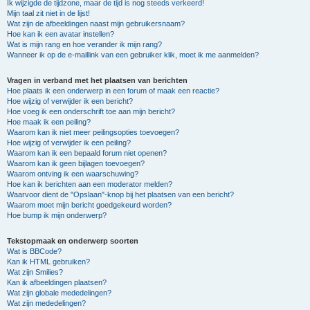
Ik wijzigde de tijdzone, maar de tijd is nog steeds verkeerd!
Mijn taal zit niet in de lijst!
Wat zijn de afbeeldingen naast mijn gebruikersnaam?
Hoe kan ik een avatar instellen?
Wat is mijn rang en hoe verander ik mijn rang?
Wanneer ik op de e-maillink van een gebruiker klik, moet ik me aanmelden?
Vragen in verband met het plaatsen van berichten
Hoe plaats ik een onderwerp in een forum of maak een reactie?
Hoe wijzig of verwijder ik een bericht?
Hoe voeg ik een onderschrift toe aan mijn bericht?
Hoe maak ik een peiling?
Waarom kan ik niet meer peilingsopties toevoegen?
Hoe wijzig of verwijder ik een peiling?
Waarom kan ik een bepaald forum niet openen?
Waarom kan ik geen bijlagen toevoegen?
Waarom ontving ik een waarschuwing?
Hoe kan ik berichten aan een moderator melden?
Waarvoor dient de "Opslaan"-knop bij het plaatsen van een bericht?
Waarom moet mijn bericht goedgekeurd worden?
Hoe bump ik mijn onderwerp?
Tekstopmaak en onderwerp soorten
Wat is BBCode?
Kan ik HTML gebruiken?
Wat zijn Smilies?
Kan ik afbeeldingen plaatsen?
Wat zijn globale mededelingen?
Wat zijn mededelingen?