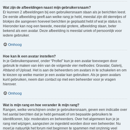
Wat zijn de afbeeldingen naast mijn gebruikersnaam?
Er kunnen 2 afbeeldingen bij een gebruikersnaam staan als je berichten leest.
De eerste afbeelding geeft aan welke rang je hebt, meestal zijn dit sterretjes of
blokjes die aangeven hoeveel berichten je geplaatst hebt of wat je status is.
Hieronder kan nog een tweede, meestal grotere, afbeelding staan, beter
bekend als een avatar. Deze afbeelding is meestal uniek of persoonlijk voor
iedere gebruiker.
Omhoog
Hoe kan ik een avatar instellen?
In je Gebruikerspaneel, onder “Profiel” kun je een avatar toevoegen door
gebruik te maken van één van de volgende vier methodes: Gravatar, Galerij,
Afstand of Upload. Het is aan de beheerders om avatars in te schakelen en om
te kiezen op welke manier je een avatar kan gebruiken. Als je geen avatars
kunt gebruiken, neem dan contact op met een beheerder voor je vragen
hierover.
Omhoog
Wat is mijn rang en hoe verander ik mijn rang?
Rangen, welke verschijnen onder je gebruikersnaam, geven een indicatie over
het aantal berchten dat je hebt gemaakt of om bepaalde gebruikers te
identificeren, bijv. moderators en beheerders. Over het algemeen kun je je
rang niet wijzigen, aangezien ze ingesteld worden door een beheerder. Nu
moet je natuurlijk het forum niet beginnen te spammen met onzinnig veel