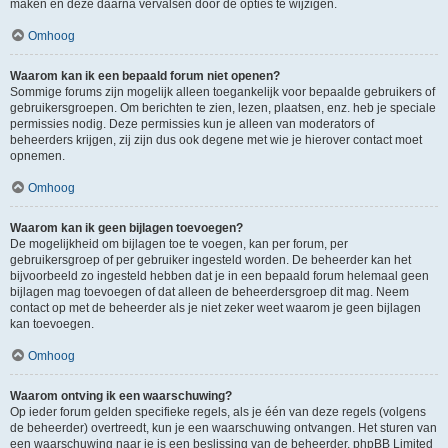
maken en deze daarna vervalsen door de opties te wijzigen.
Omhoog
Waarom kan ik een bepaald forum niet openen?
Sommige forums zijn mogelijk alleen toegankelijk voor bepaalde gebruikers of
gebruikersgroepen. Om berichten te zien, lezen, plaatsen, enz. heb je speciale
permissies nodig. Deze permissies kun je alleen van moderators of
beheerders krijgen, zij zijn dus ook degene met wie je hierover contact moet
opnemen.
Omhoog
Waarom kan ik geen bijlagen toevoegen?
De mogelijkheid om bijlagen toe te voegen, kan per forum, per
gebruikersgroep of per gebruiker ingesteld worden. De beheerder kan het
bijvoorbeeld zo ingesteld hebben dat je in een bepaald forum helemaal geen
bijlagen mag toevoegen of dat alleen de beheerdersgroep dit mag. Neem
contact op met de beheerder als je niet zeker weet waarom je geen bijlagen
kan toevoegen.
Omhoog
Waarom ontving ik een waarschuwing?
Op ieder forum gelden specifieke regels, als je één van deze regels (volgens
de beheerder) overtreedt, kun je een waarschuwing ontvangen. Het sturen van
een waarschuwing naar je is een beslissing van de beheerder, phpBB Limited