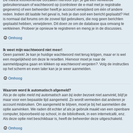
gebruikersnaam of wachtwoord op (controleer de e-mail met je registratie
gegevens) of een beheerder heeft je account verwijderd om één of andere
reden. Indien dit laatste het geval is, heb je dan ooit een bericht geplaatst? Het
is normaal dat forums om de zoveel tijd gebruikers, die nog geen berichten
geplaatst hebben, verwijderen. Dit doen ze om de database qua omvang te
verkleinen. Probeer je opnieuw te registreren en meng je in de discussies.
Omhoog
Ik weet mijn wachtwoord niet meer!
Geen paniek! Je kan je huidige wachtwoord niet terug krijgen, maar er is wel
een mogelijkheid om deze te resetten. Hiervoor moet je naar de
aanmeldpagina gaan en klikken op
wachtwoord vergeten?
. Volg de instructies
op het scherm en even later kan je je weer aanmelden.
Omhoog
Waarom word ik automatisch afgemeld?
Als je de optie
meld mij automatisch aan bij ieder bezoek
niet aanvinkt, blijf je
maar voor een bepaalde tijd aangemeld. Zo wordt vermeden dat anderen je
account misbruiken. Om aangemeld te blijven, moet je bij het aanmelden die
optie aanvinken. We raden dit echter af als je gebruik maakt van een openbare
computer, bijvoorbeeld op school, in de bibliotheek, in een internetcafé, enz.
Als deze optie niet beschikbaar is, heeft de beheerder deze uitgeschakeld.
Omhoog