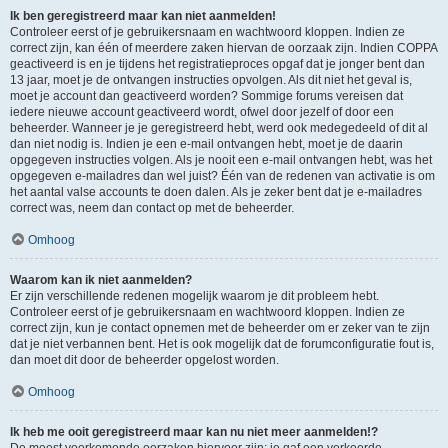
Ik ben geregistreerd maar kan niet aanmelden!
Controleer eerst of je gebruikersnaam en wachtwoord kloppen. Indien ze
correct zijn, kan één of meerdere zaken hiervan de oorzaak zijn. Indien COPPA
geactiveerd is en je tijdens het registratieproces opgaf dat je jonger bent dan
13 jaar, moet je de ontvangen instructies opvolgen. Als dit niet het geval is,
moet je account dan geactiveerd worden? Sommige forums vereisen dat
iedere nieuwe account geactiveerd wordt, ofwel door jezelf of door een
beheerder. Wanneer je je geregistreerd hebt, werd ook medegedeeld of dit al
dan niet nodig is. Indien je een e-mail ontvangen hebt, moet je de daarin
opgegeven instructies volgen. Als je nooit een e-mail ontvangen hebt, was het
opgegeven e-mailadres dan wel juist? Één van de redenen van activatie is om
het aantal valse accounts te doen dalen. Als je zeker bent dat je e-mailadres
correct was, neem dan contact op met de beheerder.
Omhoog
Waarom kan ik niet aanmelden?
Er zijn verschillende redenen mogelijk waarom je dit probleem hebt.
Controleer eerst of je gebruikersnaam en wachtwoord kloppen. Indien ze
correct zijn, kun je contact opnemen met de beheerder om er zeker van te zijn
dat je niet verbannen bent. Het is ook mogelijk dat de forumconfiguratie fout is,
dan moet dit door de beheerder opgelost worden.
Omhoog
Ik heb me ooit geregistreerd maar kan nu niet meer aanmelden!?
De meest voorkomende oorzaken hiervoor zijn: je gaf een verkeerde