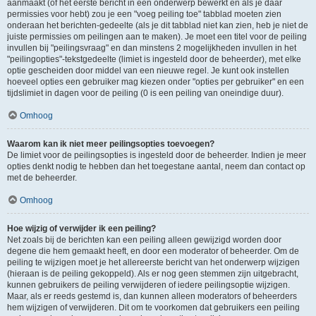
aanmaakt (of het eerste bericht in een onderwerp bewerkt en als je daar
permissies voor hebt) zou je een "voeg peiling toe" tabblad moeten zien
onderaan het berichten-gedeelte (als je dit tabblad niet kan zien, heb je niet de
juiste permissies om peilingen aan te maken). Je moet een titel voor de peiling
invullen bij "peilingsvraag" en dan minstens 2 mogelijkheden invullen in het
"peilingopties"-tekstgedeelte (limiet is ingesteld door de beheerder), met elke
optie gescheiden door middel van een nieuwe regel. Je kunt ook instellen
hoeveel opties een gebruiker mag kiezen onder "opties per gebruiker" en een
tijdslimiet in dagen voor de peiling (0 is een peiling van oneindige duur).
Omhoog
Waarom kan ik niet meer peilingsopties toevoegen?
De limiet voor de peilingsopties is ingesteld door de beheerder. Indien je meer
opties denkt nodig te hebben dan het toegestane aantal, neem dan contact op
met de beheerder.
Omhoog
Hoe wijzig of verwijder ik een peiling?
Net zoals bij de berichten kan een peiling alleen gewijzigd worden door
degene die hem gemaakt heeft, en door een moderator of beheerder. Om de
peiling te wijzigen moet je het allereerste bericht van het onderwerp wijzigen
(hieraan is de peiling gekoppeld). Als er nog geen stemmen zijn uitgebracht,
kunnen gebruikers de peiling verwijderen of iedere peilingsoptie wijzigen.
Maar, als er reeds gestemd is, dan kunnen alleen moderators of beheerders
hem wijzigen of verwijderen. Dit om te voorkomen dat gebruikers een peiling