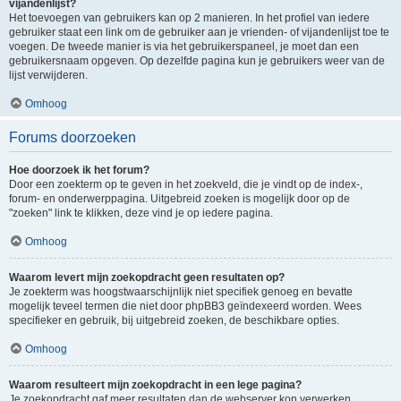
vijandenlijst?
Het toevoegen van gebruikers kan op 2 manieren. In het profiel van iedere
gebruiker staat een link om de gebruiker aan je vrienden- of vijandenlijst toe te
voegen. De tweede manier is via het gebruikerspaneel, je moet dan een
gebruikersnaam opgeven. Op dezelfde pagina kun je gebruikers weer van de
lijst verwijderen.
Omhoog
Forums doorzoeken
Hoe doorzoek ik het forum?
Door een zoekterm op te geven in het zoekveld, die je vindt op de index-,
forum- en onderwerppagina. Uitgebreid zoeken is mogelijk door op de
"zoeken" link te klikken, deze vind je op iedere pagina.
Omhoog
Waarom levert mijn zoekopdracht geen resultaten op?
Je zoekterm was hoogstwaarschijnlijk niet specifiek genoeg en bevatte
mogelijk teveel termen die niet door phpBB3 geïndexeerd worden. Wees
specifieker en gebruik, bij uitgebreid zoeken, de beschikbare opties.
Omhoog
Waarom resulteert mijn zoekopdracht in een lege pagina?
Je zoekopdracht gaf meer resultaten dan de webserver kon verwerken.