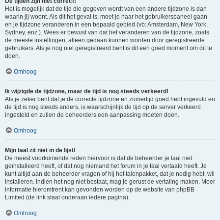
De tijden zijn niet correct!
Het is mogelijk dat de tijd die gegeven wordt van een andere tijdzone is dan
waarin jij woont. Als dit het geval is, moet je naar het gebruikerspaneel gaan
en je tijdzone veranderen in een bepaald gebied (vb: Amsterdam, New York,
Sydney, enz.). Wees er bewust van dat het veranderen van de tijdzone, zoals
de meeste instellingen, alleen gedaan kunnen worden door geregistreerde
gebruikers. Als je nog niet geregistreerd bent is dit een goed moment om dit te
doen.
Omhoog
Ik wijzigde de tijdzone, maar de tijd is nog steeds verkeerd!
Als je zeker bent dat je de correcte tijdzone en zomertijd goed hebt ingevuld en
de tijd is nog steeds anders, is waarschijnlijk de tijd op de server verkeerd
ingesteld en zullen de beheerders een aanpassing moeten doen.
Omhoog
Mijn taal zit niet in de lijst!
De meest voorkomende reden hiervoor is dat de beheerder je taal niet
geïnstalleerd heeft, of dat nog niemand het forum in je taal vertaald heeft. Je
kunt altijd aan de beheerder vragen of hij het talenpakket, dat je nodig hebt, wil
installeren. Indien het nog niet bestaat, mag je gerust de vertaling maken. Meer
informatie hieromtrent kan gevonden worden op de website van phpBB
Limited (de link staat onderaan iedere pagina).
Omhoog