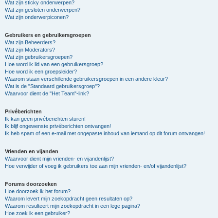
Wat zijn sticky onderwerpen?
Wat zijn gesloten onderwerpen?
Wat zijn onderwerpiconen?
Gebruikers en gebruikersgroepen
Wat zijn Beheerders?
Wat zijn Moderators?
Wat zijn gebruikersgroepen?
Hoe word ik lid van een gebruikersgroep?
Hoe word ik een groepsleider?
Waarom staan verschillende gebruikersgroepen in een andere kleur?
Wat is de "Standaard gebruikersgroep"?
Waarvoor dient de "Het Team"-link?
Privéberichten
Ik kan geen privéberichten sturen!
Ik blijf ongewenste privéberichten ontvangen!
Ik heb spam of een e-mail met ongepaste inhoud van iemand op dit forum ontvangen!
Vrienden en vijanden
Waarvoor dient mijn vrienden- en vijandenlijst?
Hoe verwijder of voeg ik gebruikers toe aan mijn vrienden- en/of vijandenlijst?
Forums doorzoeken
Hoe doorzoek ik het forum?
Waarom levert mijn zoekopdracht geen resultaten op?
Waarom resulteert mijn zoekopdracht in een lege pagina?
Hoe zoek ik een gebruiker?