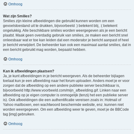
Omhoog
Wat zijn Smilies?
Smilies zijn kleine afbeeldingen die gebruikt kunnen worden om een
gevoelstoestand uit te drukken, bijvoorbeeld :) betekent blij, :( betekent
ongelukkig. Alle beschikbare smilies worden weergegeven als je een bericht
plaatst. Maak geen overdadig gebruik van smilies, ze maken een bericht snel
onleesbaar wat er toe kan leiden dat een moderator je bericht aanpast of heel
je bericht verwijdert. De beheerder kan ook een maximaal aantal smilies, dat in
een bericht gebruikt mag worden, bepaald hebben.
Omhoog
Kan ik afbeeldingen plaatsen?
Ja, je kunt afbeeldingen in je bericht weergeven. Als de beheerder bijlagen
toelaat kun je een afbeelding naar het forum uploaden. Anders moet je er voor
zorgen dat de afbeelding op een andere publieke server beschikbaar is,
bijvoorbeeld http://www.voorbeeld.com/mijn_afbeelding.gif. Linken naar een
afbeelding op je eigen computer is onmogelijk (tenzij het een publieke server
is). Ook afbeeldingen die een authentificatie vereisen zoals in: Hotmail of
Yahoo mailboxen, een wachtwoord beschermde website, enz. kunnen niet
worden weergegeven. Om een afbeelding weer te geven, moet je de BBCode
tag [img] gebruiken.
Omhoog