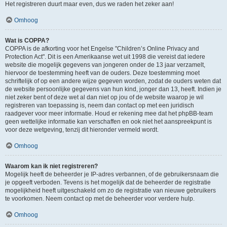
Het registreren duurt maar even, dus we raden het zeker aan!
Omhoog
Wat is COPPA?
COPPA is de afkorting voor het Engelse "Children’s Online Privacy and
Protection Act". Dit is een Amerikaanse wet uit 1998 die vereist dat iedere
website die mogelijk gegevens van jongeren onder de 13 jaar verzamelt,
hiervoor de toestemming heeft van de ouders. Deze toestemming moet
schriftelijk of op een andere wijze gegeven worden, zodat de ouders weten dat
de website persoonlijke gegevens van hun kind, jonger dan 13, heeft. Indien je
niet zeker bent of deze wet al dan niet op jou of de website waarop je wil
registreren van toepassing is, neem dan contact op met een juridisch
raadgever voor meer informatie. Houd er rekening mee dat het phpBB-team
geen wettelijke informatie kan verschaffen en ook niet het aanspreekpunt is
voor deze wetgeving, tenzij dit hieronder vermeld wordt.
Omhoog
Waarom kan ik niet registreren?
Mogelijk heeft de beheerder je IP-adres verbannen, of de gebruikersnaam die
je opgeeft verboden. Tevens is het mogelijk dat de beheerder de registratie
mogelijkheid heeft uitgeschakeld om zo de registratie van nieuwe gebruikers
te voorkomen. Neem contact op met de beheerder voor verdere hulp.
Omhoog