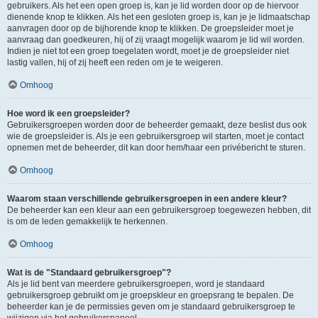
gebruikers. Als het een open groep is, kan je lid worden door op de hiervoor
dienende knop te klikken. Als het een gesloten groep is, kan je je lidmaatschap
aanvragen door op de bijhorende knop te klikken. De groepsleider moet je
aanvraag dan goedkeuren, hij of zij vraagt mogelijk waarom je lid wil worden.
Indien je niet tot een groep toegelaten wordt, moet je de groepsleider niet
lastig vallen, hij of zij heeft een reden om je te weigeren.
Omhoog
Hoe word ik een groepsleider?
Gebruikersgroepen worden door de beheerder gemaakt, deze beslist dus ook
wie de groepsleider is. Als je een gebruikersgroep wil starten, moet je contact
opnemen met de beheerder, dit kan door hem/haar een privébericht te sturen.
Omhoog
Waarom staan verschillende gebruikersgroepen in een andere kleur?
De beheerder kan een kleur aan een gebruikersgroep toegewezen hebben, dit
is om de leden gemakkelijk te herkennen.
Omhoog
Wat is de "Standaard gebruikersgroep"?
Als je lid bent van meerdere gebruikersgroepen, word je standaard
gebruikersgroep gebruikt om je groepskleur en groepsrang te bepalen. De
beheerder kan je de permissies geven om je standaard gebruikersgroep te
wijzigen via het gebruikerspaneel.