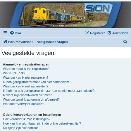
V&A
Registreer
Aanmelden
Z
Forumoverzicht
Veelgestelde vragen
o
Veelgestelde vragen
e
k
Aanmeld- en registratievragen
Waarom moet ik me registreren?
Wat is COPPA?
Waarom kan ik niet registreren?
Ik ben geregistreerd maar kan niet aanmelden!
Waarom kan ik niet aanmelden?
Ik heb me ooit geregistreerd maar kan nu niet meer aanmelden!?
Ik weet mijn wachtwoord niet meer!
Waarom word ik automatisch afgemeld?
Wat doet "verwijder cookies"?
Gebruikersvoorkeuren en instellingen
Hoe verander ik mijn instellingen?
Hoe kan ik onzichtbaar zijn in de online gebruikers lijst?
De tijden zijn niet correct!