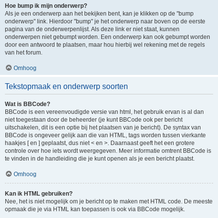
Hoe bump ik mijn onderwerp?
Als je een onderwerp aan het bekijken bent, kan je klikken op de "bump
onderwerp" link. Hierdoor "bump" je het onderwerp naar boven op de eerste
pagina van de onderwerpenlijst. Als deze link er niet staat, kunnen
onderwerpen niet gebumpt worden. Een onderwerp kan ook gebumpt worden
door een antwoord te plaatsen, maar hou hierbij wel rekening met de regels
van het forum.
Omhoog
Tekstopmaak en onderwerp soorten
Wat is BBCode?
BBCode is een vereenvoudigde versie van html, het gebruik ervan is al dan
niet toegestaan door de beheerder (je kunt BBCode ook per bericht
uitschakelen, dit is een optie bij het plaatsen van je bericht). De syntax van
BBCode is ongeveer gelijk aan die van HTML, tags worden tussen vierkante
haakjes [ en ] geplaatst, dus niet < en >. Daarnaast geeft het een grotere
controle over hoe iets wordt weergegeven. Meer informatie omtrent BBCode is
te vinden in de handleiding die je kunt openen als je een bericht plaatst.
Omhoog
Kan ik HTML gebruiken?
Nee, het is niet mogelijk om je bericht op te maken met HTML code. De meeste
opmaak die je via HTML kan toepassen is ook via BBCode mogelijk.