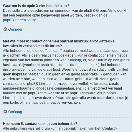
Waarom is de optie X niet beschikbaar?
Deze software is geschreven en eigendom van de phpBB-Groep. Als je denkt
dat een bepaalde optie toegevoegd moet worden, bezoek dan de
phpBB Ideeën sectie
.
Omhoog
Met wie moet ik contact opnemen omtrent misbruik en/of wettelijke
kwesties in verband met dit forum?
Alle beheerders die op de "het team"-pagina vermeld worden, staan open voor
je klachten. Als je geen reactie hebt gekregen, kun je contact opnemen met de
eigenaar van het domein (dmv een
whois lookup
) of, als dit forum op een gratis
host staat (bijvoorbeeld xsbb.nl, nl.forums.cc, dotbb.be, enz.), het beheer of
misbruik-afdeling van de gratis host. Wees je er bewust van dat phpBB Limited
geen inspraak
heeft en dus in geen enkel geval aansprakelijk gehouden kan
worden over hoe, waar en door wie dit forum gebruikt wordt. Neem
geen
contact op met phpBB Limited met vragen over wettelijke kwesties (zoals
aanspreekbaarheid, ongepaste commentaar, enz.) die
niet direct verband
houden met de phpBB.com-website of de phpBB-software. Als je phpBB
Limited toch e-mailt over deze software die
gebruikt wordt door derden
kun je
een korte, of helemaal geen, reactie verwachten.
Omhoog
Hoe neem ik contact op met een beheerder?
Alle gebruikers van het forum kunnen gebruik maken van het “Contact”-