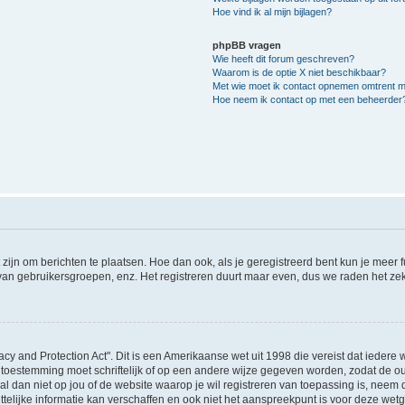
Hoe vind ik al mijn bijlagen?
phpBB vragen
Wie heeft dit forum geschreven?
Waarom is de optie X niet beschikbaar?
Met wie moet ik contact opnemen omtrent mis
Hoe neem ik contact op met een beheerder
 zijn om berichten te plaatsen. Hoe dan ook, als je geregistreerd bent kun je meer
 van gebruikersgroepen, enz. Het registreren duurt maar even, dus we raden het ze
acy and Protection Act". Dit is een Amerikaanse wet uit 1998 die vereist dat ieder
 toestemming moet schriftelijk of op een andere wijze gegeven worden, zodat de 
et al dan niet op jou of de website waarop je wil registreren van toepassing is, nee
lijke informatie kan verschaffen en ook niet het aanspreekpunt is voor deze wetge