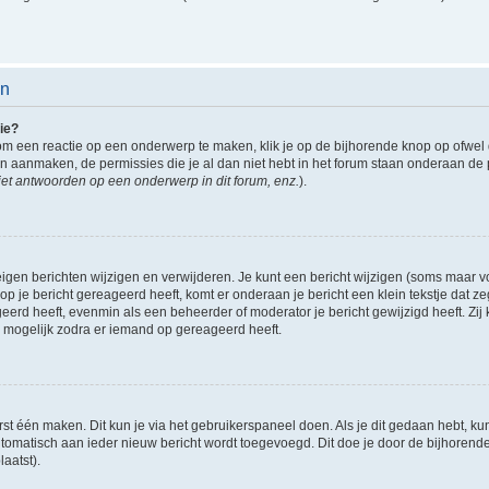
en
ie?
om een reactie op een onderwerp te maken, klik je op de bijhorende knop op ofwe
an aanmaken, de permissies die je al dan niet hebt in het forum staan onderaan de
et antwoorden op een onderwerp in dit forum, enz.
).
eigen berichten wijzigen en verwijderen. Je kunt een bericht wijzigen (soms maar voo
p je bericht gereageerd heeft, komt er onderaan je bericht een klein tekstje dat ze
ageerd heeft, evenmin als een beheerder of moderator je bericht gewijzigd heeft. 
r mogelijk zodra er iemand op gereageerd heeft.
rst één maken. Dit kun je via het gebruikerspaneel doen. Als je dit gedaan hebt, ku
automatisch aan ieder nieuw bericht wordt toegevoegd. Dit doe je door de bijhorende 
laatst).