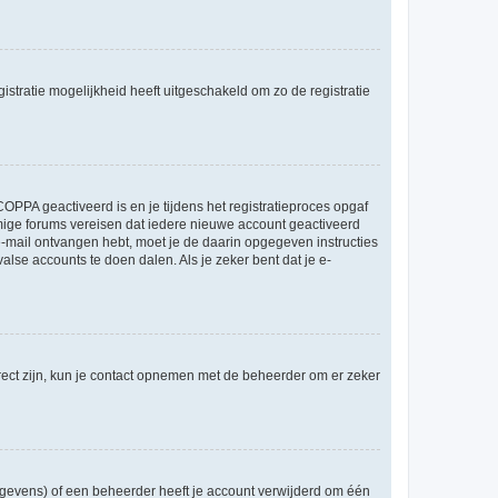
stratie mogelijkheid heeft uitgeschakeld om zo de registratie
OPPA geactiveerd is en je tijdens het registratieproces opgaf
ommige forums vereisen dat iedere nieuwe account geactiveerd
 e-mail ontvangen hebt, moet je de daarin opgegeven instructies
lse accounts te doen dalen. Als je zeker bent dat je e-
rect zijn, kun je contact opnemen met de beheerder om er zeker
egevens) of een beheerder heeft je account verwijderd om één