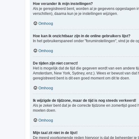
Hoe verander ik mijn instellingen?
Als je geregistreerd bent, worden al je gegevens opgeslagen i
verschillen), daarna kun je je instellingen wijzigen.
Omhoog
Hoe kan ik onzichtbaar zijn in de online gebruikers lijst?
In het gebruikerspaneel onder "foruminstellingen", vind je de o
Omhoog
De tijden zijn niet correct!
Het is mogelijk dat de tijd die gegeven wordt van een andere ti
Amsterdam, New York, Sydney, enz.). Wees er bewust van dat he
geregistreerd bent is dit een goed moment om dit te doen.
Omhoog
Ik wijzigde de tijdzone, maar de tijd is nog steeds verkeerd!
Als je zeker bent dat je de correcte tijdzone en zomertijd goed
moeten doen.
Omhoog
Mijn taal zit niet in de lijst!
De meest voorkomende reden hiervoor is dat de beheerder je taal 