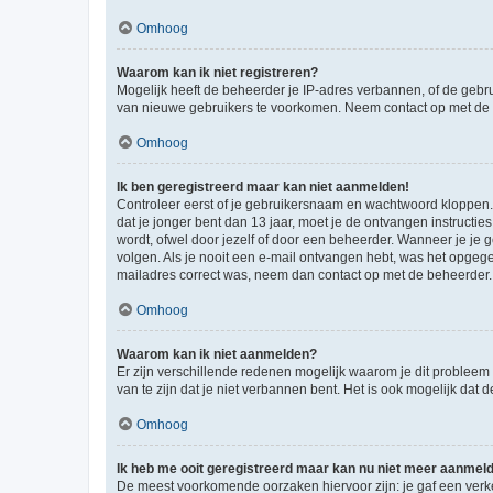
Omhoog
Waarom kan ik niet registreren?
Mogelijk heeft de beheerder je IP-adres verbannen, of de gebru
van nieuwe gebruikers te voorkomen. Neem contact op met de 
Omhoog
Ik ben geregistreerd maar kan niet aanmelden!
Controleer eerst of je gebruikersnaam en wachtwoord kloppen. I
dat je jonger bent dan 13 jaar, moet je de ontvangen instructi
wordt, ofwel door jezelf of door een beheerder. Wanneer je je 
volgen. Als je nooit een e-mail ontvangen hebt, was het opgege
mailadres correct was, neem dan contact op met de beheerder.
Omhoog
Waarom kan ik niet aanmelden?
Er zijn verschillende redenen mogelijk waarom je dit probleem
van te zijn dat je niet verbannen bent. Het is ook mogelijk dat
Omhoog
Ik heb me ooit geregistreerd maar kan nu niet meer aanmel
De meest voorkomende oorzaken hiervoor zijn: je gaf een verk