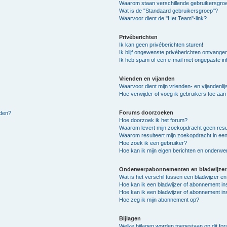
Waarom staan verschillende gebruikersgroe
Wat is de "Standaard gebruikersgroep"?
Waarvoor dient de "Het Team"-link?
Privéberichten
Ik kan geen privéberichten sturen!
Ik blijf ongewenste privéberichten ontvange
Ik heb spam of een e-mail met ongepaste i
Vrienden en vijanden
Waarvoor dient mijn vrienden- en vijandenlij
Hoe verwijder of voeg ik gebruikers toe aan m
Forums doorzoeken
lden?
Hoe doorzoek ik het forum?
Waarom levert mijn zoekopdracht geen resu
Waarom resulteert mijn zoekopdracht in een
Hoe zoek ik een gebruiker?
Hoe kan ik mijn eigen berichten en onderw
Onderwerpabonnementen en bladwijzer
Wat is het verschil tussen een bladwijzer 
Hoe kan ik een bladwijzer of abonnement in
Hoe kan ik een bladwijzer of abonnement ins
Hoe zeg ik mijn abonnement op?
Bijlagen
Welke bijlagen worden toegestaan op dit fo