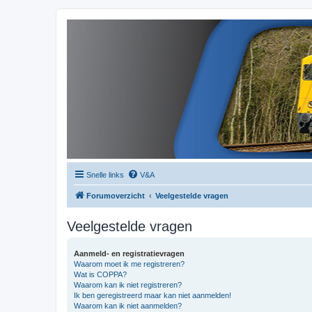
Snelle links
V&A
Forumoverzicht
Veelgestelde vragen
Veelgestelde vragen
Aanmeld- en registratievragen
Waarom moet ik me registreren?
Wat is COPPA?
Waarom kan ik niet registreren?
Ik ben geregistreerd maar kan niet aanmelden!
Waarom kan ik niet aanmelden?