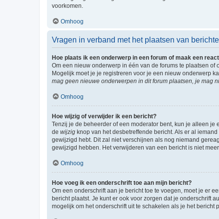
voorkomen.
Omhoog
Vragen in verband met het plaatsen van bericht
Hoe plaats ik een onderwerp in een forum of maak een react
Om een nieuw onderwerp in één van de forums te plaatsen of 
Mogelijk moet je je registreren voor je een nieuw onderwerp k
mag geen nieuwe onderwerpen in dit forum plaatsen, je mag ni
Omhoog
Hoe wijzig of verwijder ik een bericht?
Tenzij je de beheerder of een moderator bent, kun je alleen je 
de
wijzig
knop van het desbetreffende bericht. Als er al iemand o
gewijzigd hebt. Dit zal niet verschijnen als nog niemand gere
gewijzigd hebben. Het verwijderen van een bericht is niet mee
Omhoog
Hoe voeg ik een onderschrift toe aan mijn bericht?
Om een onderschrift aan je bericht toe te voegen, moet je er ee
bericht plaatst. Je kunt er ook voor zorgen dat je onderschrift 
mogelijk om het onderschrift uit te schakelen als je het bericht p