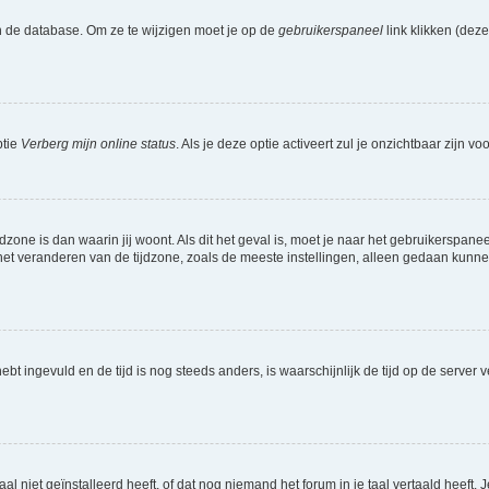
n de database. Om ze te wijzigen moet je op de
gebruikerspaneel
link klikken (dez
ptie
Verberg mijn online status
. Als je deze optie activeert zul je onzichtbaar zijn 
jdzone is dan waarin jij woont. Als dit het geval is, moet je naar het gebruikerspan
t veranderen van de tijdzone, zoals de meeste instellingen, alleen gedaan kunnen
 hebt ingevuld en de tijd is nog steeds anders, is waarschijnlijk de tijd op de serv
niet geïnstalleerd heeft, of dat nog niemand het forum in je taal vertaald heeft. Je