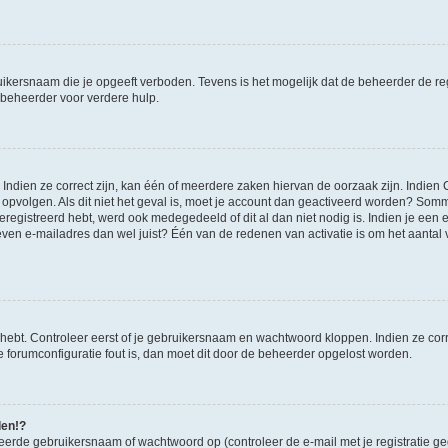
ikersnaam die je opgeeft verboden. Tevens is het mogelijk dat de beheerder de regi
beheerder voor verdere hulp.
ndien ze correct zijn, kan één of meerdere zaken hiervan de oorzaak zijn. Indien C
es opvolgen. Als dit niet het geval is, moet je account dan geactiveerd worden? S
geregistreerd hebt, werd ook medegedeeld of dit al dan niet nodig is. Indien je een
ven e-mailadres dan wel juist? Één van de redenen van activatie is om het aantal va
 hebt. Controleer eerst of je gebruikersnaam en wachtwoord kloppen. Indien ze cor
 de forumconfiguratie fout is, dan moet dit door de beheerder opgelost worden.
den!?
eerde gebruikersnaam of wachtwoord op (controleer de e-mail met je registratie g