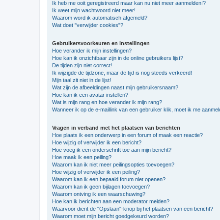
Ik heb me ooit geregistreerd maar kan nu niet meer aanmelden!?
Ik weet mijn wachtwoord niet meer!
Waarom word ik automatisch afgemeld?
Wat doet "verwijder cookies"?
Gebruikersvoorkeuren en instellingen
Hoe verander ik mijn instellingen?
Hoe kan ik onzichtbaar zijn in de online gebruikers lijst?
De tijden zijn niet correct!
Ik wijzigde de tijdzone, maar de tijd is nog steeds verkeerd!
Mijn taal zit niet in de lijst!
Wat zijn de afbeeldingen naast mijn gebruikersnaam?
Hoe kan ik een avatar instellen?
Wat is mijn rang en hoe verander ik mijn rang?
Wanneer ik op de e-maillink van een gebruiker klik, moet ik me aanme
Vragen in verband met het plaatsen van berichten
Hoe plaats ik een onderwerp in een forum of maak een reactie?
Hoe wijzig of verwijder ik een bericht?
Hoe voeg ik een onderschrift toe aan mijn bericht?
Hoe maak ik een peiling?
Waarom kan ik niet meer peilingsopties toevoegen?
Hoe wijzig of verwijder ik een peiling?
Waarom kan ik een bepaald forum niet openen?
Waarom kan ik geen bijlagen toevoegen?
Waarom ontving ik een waarschuwing?
Hoe kan ik berichten aan een moderator melden?
Waarvoor dient de "Opslaan"-knop bij het plaatsen van een bericht?
Waarom moet mijn bericht goedgekeurd worden?