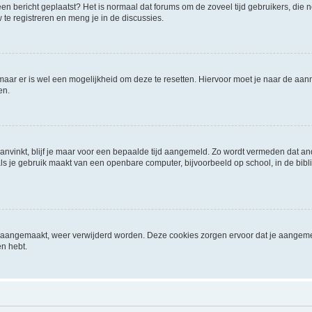
it een bericht geplaatst? Het is normaal dat forums om de zoveel tijd gebruikers, di
e registreren en meng je in de discussies.
 maar er is wel een mogelijkheid om deze te resetten. Hiervoor moet je naar de a
en.
aanvinkt, blijf je maar voor een bepaalde tijd aangemeld. Zo wordt vermeden dat a
ls je gebruik maakt van een openbare computer, bijvoorbeeld op school, in de biblio
ijn aangemaakt, weer verwijderd worden. Deze cookies zorgen ervoor dat je aangem
en hebt.