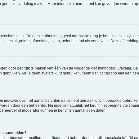
ag je gerust de vertaling maken. Meer informatie hieromtrent kan gevonden worden o
richten leest. De eerste afbeelding geeft aan welke rang je hebt, meestal zijn dit 
e, meestal grotere, afbeelding staan, beter bekend als een avatar. Deze afbeelding 
oegen door gebruik te maken van één van de volgende vier methodes: Gravatar, Gale
n gebruiken. Als je geen avatars kunt gebruiken, neem dan contact op met een beh
indicatie over het aantal berchten dat je hebt gemaakt of om bepaalde gebruikers 
d worden door een beheerder. Nu moet je natuurlijk het forum niet beginnen te sp
en beheerder of moderator kunnen je berichten aantal doen dalen.
k me aanmelden?
t ingebouwde e-mailformulier (indien de beheerder dit heeft ingeschakeld). Dit o