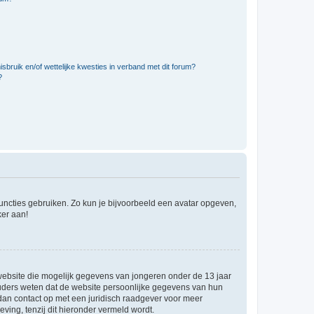
bruik en/of wettelijke kwesties in verband met dit forum?
?
 functies gebruiken. Zo kun je bijvoorbeeld een avatar opgeven,
ker aan!
e website die mogelijk gegevens van jongeren onder de 13 jaar
ouders weten dat de website persoonlijke gegevens van hun
m dan contact op met een juridisch raadgever voor meer
ving, tenzij dit hieronder vermeld wordt.