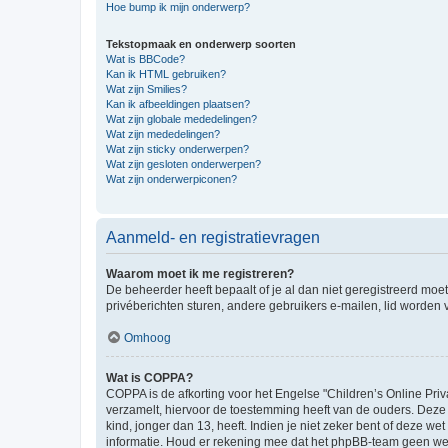
Hoe bump ik mijn onderwerp?
Tekstopmaak en onderwerp soorten
Wat is BBCode?
Kan ik HTML gebruiken?
Wat zijn Smilies?
Kan ik afbeeldingen plaatsen?
Wat zijn globale mededelingen?
Wat zijn mededelingen?
Wat zijn sticky onderwerpen?
Wat zijn gesloten onderwerpen?
Wat zijn onderwerpiconen?
Aanmeld- en registratievragen
Waarom moet ik me registreren?
De beheerder heeft bepaalt of je al dan niet geregistreerd moet
privéberichten sturen, andere gebruikers e-mailen, lid worden
Omhoog
Wat is COPPA?
COPPA is de afkorting voor het Engelse "Children’s Online Priv
verzamelt, hiervoor de toestemming heeft van de ouders. Deze
kind, jonger dan 13, heeft. Indien je niet zeker bent of deze w
informatie. Houd er rekening mee dat het phpBB-team geen wette