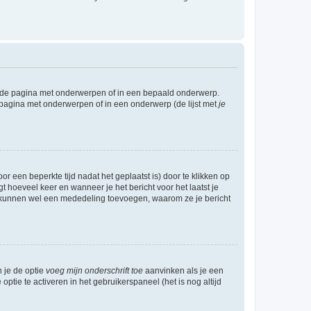
l de pagina met onderwerpen of in een bepaald onderwerp.
 pagina met onderwerpen of in een onderwerp (de lijst met
je
r een beperkte tijd nadat het geplaatst is) door te klikken op
gt hoeveel keer en wanneer je het bericht voor het laatst je
Zij kunnen wel een mededeling toevoegen, waarom ze je bericht
n je de optie
voeg mijn onderschrift toe
aanvinken als je een
optie te activeren in het gebruikerspaneel (het is nog altijd