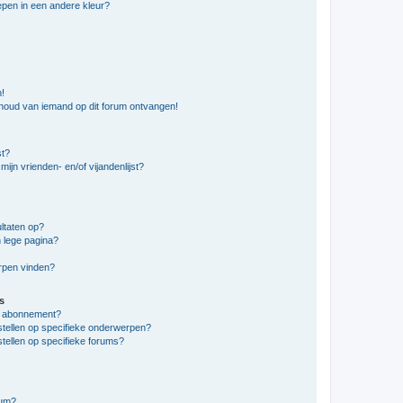
pen in een andere kleur?
n!
nhoud van iemand op dit forum ontvangen!
st?
ijn vrienden- en/of vijandenlijst?
ltaten op?
 lege pagina?
erpen vinden?
s
en abonnement?
stellen op specifieke onderwerpen?
tellen op specifieke forums?
rum?