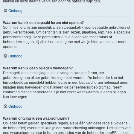
maken en deze daarna vervalsen door de opties te wijzigen.
Omhoog
Waarom kan ik een bepaald forum niet openen?
Sommige forums zijn mogelijk alleen toegankelijk voor bepaalde gebruikers of
gebruikersgroepen. Om berichten te zien, lezen, plaatsen, enz. heb je speciale
permissies nodig. Deze permissies kun je alleen van moderators of
beheerders krijgen, zij zijn dus ook degene met wie je hierover contact moet
opnemen.
Omhoog
Waarom kan ik geen bijlagen toevoegen?
De mogelijkheid om bijlagen toe te voegen, kan per forum, per
gebruikersgroep of per gebruiker ingesteld worden. De beheerder kan het
bijvoorbeeld zo ingesteld hebben dat je in een bepaald forum helemaal geen
bijlagen mag toevoegen of dat alleen de beheerdersgroep dit mag. Neem
contact op met de beheerder als je niet zeker weet waarom je geen bijlagen
kan toevoegen.
Omhoog
Waarom ontving ik een waarschuwing?
Op ieder forum gelden specifieke regels, als je één van deze regels (volgens
de beheerder) overtreedt, kun je een waarschuwing ontvangen. Het sturen van
een waarschuwing naar je is een beslissing van de beheerder, phpBB Limited