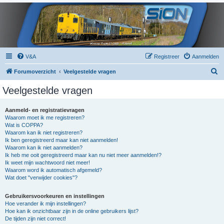
V&A
Registreer
Aanmelden
Z
Forumoverzicht
Veelgestelde vragen
o
Veelgestelde vragen
e
k
Aanmeld- en registratievragen
Waarom moet ik me registreren?
Wat is COPPA?
Waarom kan ik niet registreren?
Ik ben geregistreerd maar kan niet aanmelden!
Waarom kan ik niet aanmelden?
Ik heb me ooit geregistreerd maar kan nu niet meer aanmelden!?
Ik weet mijn wachtwoord niet meer!
Waarom word ik automatisch afgemeld?
Wat doet "verwijder cookies"?
Gebruikersvoorkeuren en instellingen
Hoe verander ik mijn instellingen?
Hoe kan ik onzichtbaar zijn in de online gebruikers lijst?
De tijden zijn niet correct!