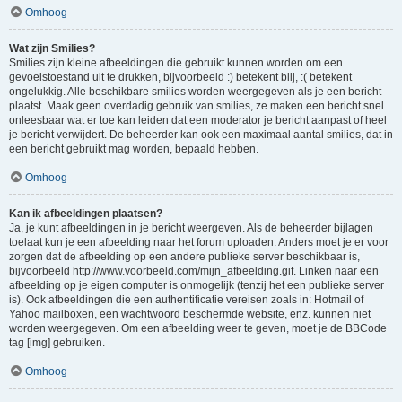
Omhoog
Wat zijn Smilies?
Smilies zijn kleine afbeeldingen die gebruikt kunnen worden om een
gevoelstoestand uit te drukken, bijvoorbeeld :) betekent blij, :( betekent
ongelukkig. Alle beschikbare smilies worden weergegeven als je een bericht
plaatst. Maak geen overdadig gebruik van smilies, ze maken een bericht snel
onleesbaar wat er toe kan leiden dat een moderator je bericht aanpast of heel
je bericht verwijdert. De beheerder kan ook een maximaal aantal smilies, dat in
een bericht gebruikt mag worden, bepaald hebben.
Omhoog
Kan ik afbeeldingen plaatsen?
Ja, je kunt afbeeldingen in je bericht weergeven. Als de beheerder bijlagen
toelaat kun je een afbeelding naar het forum uploaden. Anders moet je er voor
zorgen dat de afbeelding op een andere publieke server beschikbaar is,
bijvoorbeeld http://www.voorbeeld.com/mijn_afbeelding.gif. Linken naar een
afbeelding op je eigen computer is onmogelijk (tenzij het een publieke server
is). Ook afbeeldingen die een authentificatie vereisen zoals in: Hotmail of
Yahoo mailboxen, een wachtwoord beschermde website, enz. kunnen niet
worden weergegeven. Om een afbeelding weer te geven, moet je de BBCode
tag [img] gebruiken.
Omhoog