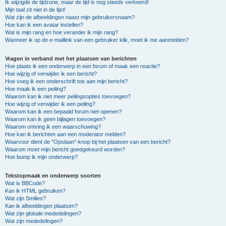
Ik wijzigde de tijdzone, maar de tijd is nog steeds verkeerd!
Mijn taal zit niet in de lijst!
Wat zijn de afbeeldingen naast mijn gebruikersnaam?
Hoe kan ik een avatar instellen?
Wat is mijn rang en hoe verander ik mijn rang?
Wanneer ik op de e-maillink van een gebruiker klik, moet ik me aanmelden?
Vragen in verband met het plaatsen van berichten
Hoe plaats ik een onderwerp in een forum of maak een reactie?
Hoe wijzig of verwijder ik een bericht?
Hoe voeg ik een onderschrift toe aan mijn bericht?
Hoe maak ik een peiling?
Waarom kan ik niet meer peilingsopties toevoegen?
Hoe wijzig of verwijder ik een peiling?
Waarom kan ik een bepaald forum niet openen?
Waarom kan ik geen bijlagen toevoegen?
Waarom ontving ik een waarschuwing?
Hoe kan ik berichten aan een moderator melden?
Waarvoor dient de "Opslaan"-knop bij het plaatsen van een bericht?
Waarom moet mijn bericht goedgekeurd worden?
Hoe bump ik mijn onderwerp?
Tekstopmaak en onderwerp soorten
Wat is BBCode?
Kan ik HTML gebruiken?
Wat zijn Smilies?
Kan ik afbeeldingen plaatsen?
Wat zijn globale mededelingen?
Wat zijn mededelingen?