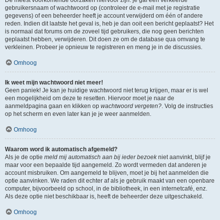
gebruikersnaam of wachtwoord op (controleer de e-mail met je registratie
gegevens) of een beheerder heeft je account verwijderd om één of andere
reden. Indien dit laatste het geval is, heb je dan ooit een bericht geplaatst? Het
is normaal dat forums om de zoveel tijd gebruikers, die nog geen berichten
geplaatst hebben, verwijderen. Dit doen ze om de database qua omvang te
verkleinen. Probeer je opnieuw te registreren en meng je in de discussies.
Omhoog
Ik weet mijn wachtwoord niet meer!
Geen paniek! Je kan je huidige wachtwoord niet terug krijgen, maar er is wel
een mogelijkheid om deze te resetten. Hiervoor moet je naar de
aanmeldpagina gaan en klikken op
wachtwoord vergeten?
. Volg de instructies
op het scherm en even later kan je je weer aanmelden.
Omhoog
Waarom word ik automatisch afgemeld?
Als je de optie
meld mij automatisch aan bij ieder bezoek
niet aanvinkt, blijf je
maar voor een bepaalde tijd aangemeld. Zo wordt vermeden dat anderen je
account misbruiken. Om aangemeld te blijven, moet je bij het aanmelden die
optie aanvinken. We raden dit echter af als je gebruik maakt van een openbare
computer, bijvoorbeeld op school, in de bibliotheek, in een internetcafé, enz.
Als deze optie niet beschikbaar is, heeft de beheerder deze uitgeschakeld.
Omhoog