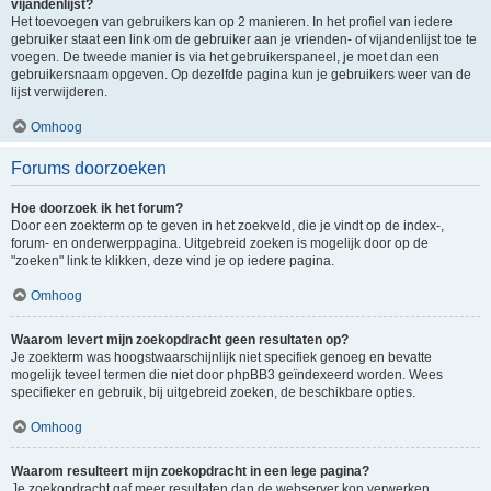
vijandenlijst?
Het toevoegen van gebruikers kan op 2 manieren. In het profiel van iedere
gebruiker staat een link om de gebruiker aan je vrienden- of vijandenlijst toe te
voegen. De tweede manier is via het gebruikerspaneel, je moet dan een
gebruikersnaam opgeven. Op dezelfde pagina kun je gebruikers weer van de
lijst verwijderen.
Omhoog
Forums doorzoeken
Hoe doorzoek ik het forum?
Door een zoekterm op te geven in het zoekveld, die je vindt op de index-,
forum- en onderwerppagina. Uitgebreid zoeken is mogelijk door op de
"zoeken" link te klikken, deze vind je op iedere pagina.
Omhoog
Waarom levert mijn zoekopdracht geen resultaten op?
Je zoekterm was hoogstwaarschijnlijk niet specifiek genoeg en bevatte
mogelijk teveel termen die niet door phpBB3 geïndexeerd worden. Wees
specifieker en gebruik, bij uitgebreid zoeken, de beschikbare opties.
Omhoog
Waarom resulteert mijn zoekopdracht in een lege pagina?
Je zoekopdracht gaf meer resultaten dan de webserver kon verwerken.