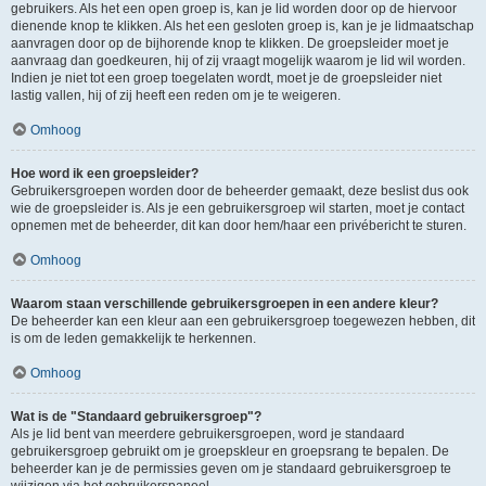
gebruikers. Als het een open groep is, kan je lid worden door op de hiervoor
dienende knop te klikken. Als het een gesloten groep is, kan je je lidmaatschap
aanvragen door op de bijhorende knop te klikken. De groepsleider moet je
aanvraag dan goedkeuren, hij of zij vraagt mogelijk waarom je lid wil worden.
Indien je niet tot een groep toegelaten wordt, moet je de groepsleider niet
lastig vallen, hij of zij heeft een reden om je te weigeren.
Omhoog
Hoe word ik een groepsleider?
Gebruikersgroepen worden door de beheerder gemaakt, deze beslist dus ook
wie de groepsleider is. Als je een gebruikersgroep wil starten, moet je contact
opnemen met de beheerder, dit kan door hem/haar een privébericht te sturen.
Omhoog
Waarom staan verschillende gebruikersgroepen in een andere kleur?
De beheerder kan een kleur aan een gebruikersgroep toegewezen hebben, dit
is om de leden gemakkelijk te herkennen.
Omhoog
Wat is de "Standaard gebruikersgroep"?
Als je lid bent van meerdere gebruikersgroepen, word je standaard
gebruikersgroep gebruikt om je groepskleur en groepsrang te bepalen. De
beheerder kan je de permissies geven om je standaard gebruikersgroep te
wijzigen via het gebruikerspaneel.