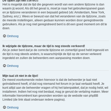
De tijden zijn niet correct!
Het is mogelijk dat de tijd die gegeven wordt van een andere tijdzone is dan
waarin jij woont. Als dit het geval is, moet je naar het gebruikerspaneel gaan
en je tijdzone veranderen in een bepaald gebied (vb: Amsterdam, New York,
Sydney, enz.). Wees er bewust van dat het veranderen van de tijdzone, zoals
de meeste instellingen, alleen gedaan kunnen worden door geregistreerde
gebruikers. Als je nog niet geregistreerd bent is dit een goed moment om dit te
doen.
Omhoog
Ik wijzigde de tijdzone, maar de tijd is nog steeds verkeerd!
Als je zeker bent dat je de correcte tijdzone en zomertijd goed hebt ingevuld en
de tijd is nog steeds anders, is waarschijnlijk de tijd op de server verkeerd
ingesteld en zullen de beheerders een aanpassing moeten doen.
Omhoog
Mijn taal zit niet in de lijst!
De meest voorkomende reden hiervoor is dat de beheerder je taal niet
geïnstalleerd heeft, of dat nog niemand het forum in je taal vertaald heeft. Je
kunt altijd aan de beheerder vragen of hij het talenpakket, dat je nodig hebt, wil
installeren. Indien het nog niet bestaat, mag je gerust de vertaling maken. Meer
informatie hieromtrent kan gevonden worden op de website van phpBB
Limited (de link staat onderaan iedere pagina).
Omhoog