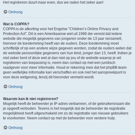
Het registreren duurt maar even, dus we raden het zeker aan!
Omhoog
Wat is COPPA?
COPPA is de afkorting voor het Engelse "Children’s Online Privacy and
Protection Act". Dit is een Amerikaanse wet uit 1998 die vereist dat iedere
website die mogelijk gegevens van jongeren onder de 13 jaar verzamelt,
hiervoor de toestemming heeft van de ouders. Deze toestemming moet
schriftelijk of op een andere wijze gegeven worden, zodat de ouders weten dat
de website persoonlijke gegevens van hun kind, jonger dan 13, heeft. Indien je
niet zeker bent of deze wet al dan niet op jou of de website waarop je wil
registreren van toepassing is, neem dan contact op met een juridisch
raadgever voor meer informatie. Houd er rekening mee dat het phpBB-team
geen wettelijke informatie kan verschaffen en ook niet het aanspreekpunt is
voor deze wetgeving, tenzij dit hieronder vermeld wordt.
Omhoog
Waarom kan ik niet registreren?
Mogelijk heeft de beheerder je IP-adres verbannen, of de gebruikersnaam die
je opgeeft verboden. Tevens is het mogelijk dat de beheerder de registratie
mogelijkheid heeft uitgeschakeld om zo de registratie van nieuwe gebruikers
te voorkomen. Neem contact op met de beheerder voor verdere hulp.
Omhoog