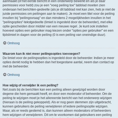
aanmaakt (of het eerste bericht in een onderwerp bewerkt en als je daar
permissies voor hebt) zou je een "voeg peiling toe" tabblad moeten zien
onderaan het berichten-gedeelte (als je dit tabblad niet kan zien, heb je niet de
juiste permissies om peilingen aan te maken). Je moet een titel voor de peiling
invullen bij "peilingsvraag" en dan minstens 2 mogelijkheden invullen in het
"peilingopties"-tekstgedeelte (limiet is ingesteld door de beheerder), met elke
optie gescheiden door middel van een nieuwe regel. Je kunt ook instellen
hoeveel opties een gebruiker mag kiezen onder "opties per gebruiker" en een
tijdslimiet in dagen voor de peiling (0 is een peiling van oneindige duur).
Omhoog
Waarom kan ik niet meer peilingsopties toevoegen?
De limiet voor de peilingsopties is ingesteld door de beheerder. Indien je meer
opties denkt nodig te hebben dan het toegestane aantal, neem dan contact op
met de beheerder.
Omhoog
Hoe wijzig of verwijder ik een peiling?
Net zoals bij de berichten kan een peiling alleen gewijzigd worden door
degene die hem gemaakt heeft, en door een moderator of beheerder. Om de
peiling te wijzigen moet je het allereerste bericht van het onderwerp wijzigen
(hieraan is de peiling gekoppeld). Als er nog geen stemmen zijn uitgebracht,
kunnen gebruikers de peiling verwijderen of iedere peilingsoptie wijzigen.
Maar, als er reeds gestemd is, dan kunnen alleen moderators of beheerders
hem wijzigen of verwijderen. Dit om te voorkomen dat gebruikers een peiling