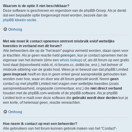
Waarom is de optie X niet beschikbaar?
Deze software is geschreven en eigendom van de phpBB-Groep. Als je denkt
dat een bepaalde optie toegevoegd moet worden, bezoek dan de
phpBB Ideeën sectie
.
Omhoog
Met wie moet ik contact opnemen omtrent misbruik en/of wettelijke
kwesties in verband met dit forum?
Alle beheerders die op de "het team"-pagina vermeld worden, staan open voor
je klachten. Als je geen reactie hebt gekregen, kun je contact opnemen met de
eigenaar van het domein (dmv een
whois lookup
) of, als dit forum op een gratis
host staat (bijvoorbeeld xsbb.nl, nl.forums.cc, dotbb.be, enz.), het beheer of
misbruik-afdeling van de gratis host. Wees je er bewust van dat phpBB Limited
geen inspraak
heeft en dus in geen enkel geval aansprakelijk gehouden kan
worden over hoe, waar en door wie dit forum gebruikt wordt. Neem
geen
contact op met phpBB Limited met vragen over wettelijke kwesties (zoals
aanspreekbaarheid, ongepaste commentaar, enz.) die
niet direct verband
houden met de phpBB.com-website of de phpBB-software. Als je phpBB
Limited toch e-mailt over deze software die
gebruikt wordt door derden
kun je
een korte, of helemaal geen, reactie verwachten.
Omhoog
Hoe neem ik contact op met een beheerder?
Alle gebruikers van het forum kunnen gebruik maken van het “Contact”-