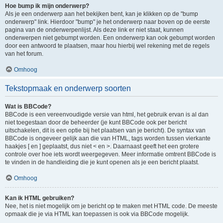
Hoe bump ik mijn onderwerp?
Als je een onderwerp aan het bekijken bent, kan je klikken op de "bump
onderwerp" link. Hierdoor "bump" je het onderwerp naar boven op de eerste
pagina van de onderwerpenlijst. Als deze link er niet staat, kunnen
onderwerpen niet gebumpt worden. Een onderwerp kan ook gebumpt worden
door een antwoord te plaatsen, maar hou hierbij wel rekening met de regels
van het forum.
Omhoog
Tekstopmaak en onderwerp soorten
Wat is BBCode?
BBCode is een vereenvoudigde versie van html, het gebruik ervan is al dan
niet toegestaan door de beheerder (je kunt BBCode ook per bericht
uitschakelen, dit is een optie bij het plaatsen van je bericht). De syntax van
BBCode is ongeveer gelijk aan die van HTML, tags worden tussen vierkante
haakjes [ en ] geplaatst, dus niet < en >. Daarnaast geeft het een grotere
controle over hoe iets wordt weergegeven. Meer informatie omtrent BBCode is
te vinden in de handleiding die je kunt openen als je een bericht plaatst.
Omhoog
Kan ik HTML gebruiken?
Nee, het is niet mogelijk om je bericht op te maken met HTML code. De meeste
opmaak die je via HTML kan toepassen is ook via BBCode mogelijk.