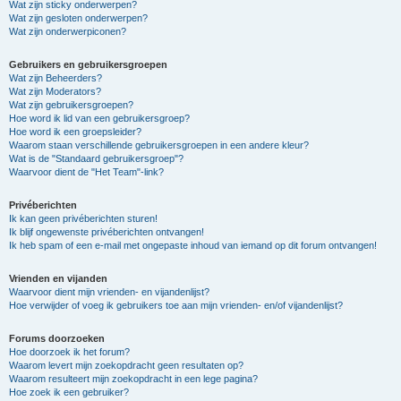
Wat zijn sticky onderwerpen?
Wat zijn gesloten onderwerpen?
Wat zijn onderwerpiconen?
Gebruikers en gebruikersgroepen
Wat zijn Beheerders?
Wat zijn Moderators?
Wat zijn gebruikersgroepen?
Hoe word ik lid van een gebruikersgroep?
Hoe word ik een groepsleider?
Waarom staan verschillende gebruikersgroepen in een andere kleur?
Wat is de "Standaard gebruikersgroep"?
Waarvoor dient de "Het Team"-link?
Privéberichten
Ik kan geen privéberichten sturen!
Ik blijf ongewenste privéberichten ontvangen!
Ik heb spam of een e-mail met ongepaste inhoud van iemand op dit forum ontvangen!
Vrienden en vijanden
Waarvoor dient mijn vrienden- en vijandenlijst?
Hoe verwijder of voeg ik gebruikers toe aan mijn vrienden- en/of vijandenlijst?
Forums doorzoeken
Hoe doorzoek ik het forum?
Waarom levert mijn zoekopdracht geen resultaten op?
Waarom resulteert mijn zoekopdracht in een lege pagina?
Hoe zoek ik een gebruiker?