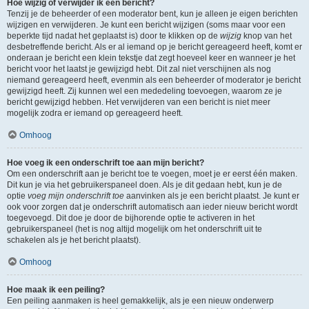
Hoe wijzig of verwijder ik een bericht?
Tenzij je de beheerder of een moderator bent, kun je alleen je eigen berichten
wijzigen en verwijderen. Je kunt een bericht wijzigen (soms maar voor een
beperkte tijd nadat het geplaatst is) door te klikken op de
wijzig
knop van het
desbetreffende bericht. Als er al iemand op je bericht gereageerd heeft, komt er
onderaan je bericht een klein tekstje dat zegt hoeveel keer en wanneer je het
bericht voor het laatst je gewijzigd hebt. Dit zal niet verschijnen als nog
niemand gereageerd heeft, evenmin als een beheerder of moderator je bericht
gewijzigd heeft. Zij kunnen wel een mededeling toevoegen, waarom ze je
bericht gewijzigd hebben. Het verwijderen van een bericht is niet meer
mogelijk zodra er iemand op gereageerd heeft.
Omhoog
Hoe voeg ik een onderschrift toe aan mijn bericht?
Om een onderschrift aan je bericht toe te voegen, moet je er eerst één maken.
Dit kun je via het gebruikerspaneel doen. Als je dit gedaan hebt, kun je de
optie
voeg mijn onderschrift toe
aanvinken als je een bericht plaatst. Je kunt er
ook voor zorgen dat je onderschrift automatisch aan ieder nieuw bericht wordt
toegevoegd. Dit doe je door de bijhorende optie te activeren in het
gebruikerspaneel (het is nog altijd mogelijk om het onderschrift uit te
schakelen als je het bericht plaatst).
Omhoog
Hoe maak ik een peiling?
Een peiling aanmaken is heel gemakkelijk, als je een nieuw onderwerp