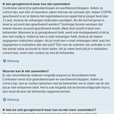
Ik ben geregistreerd maar kan niet aanmelden!
Controleer eerst of je gebruikersnaam en wachtwoord kloppen. Indien ze
correct zijn, kan één of meerdere zaken hiervan de oorzaak zijn. Indien COPPA
geactiveerd is en je tijdens het registratieproces opgaf dat je jonger bent dan
13 jaar, moet je de ontvangen instructies opvolgen. Als dit niet het geval is,
moet je account dan geactiveerd worden? Sommige forums vereisen dat
iedere nieuwe account geactiveerd wordt, ofwel door jezelf of door een
beheerder. Wanneer je je geregistreerd hebt, werd ook medegedeeld of dit al
dan niet nodig is. Indien je een e-mail ontvangen hebt, moet je de daarin
opgegeven instructies volgen. Als je nooit een e-mail ontvangen hebt, was het
opgegeven e-mailadres dan wel juist? Één van de redenen van activatie is om
het aantal valse accounts te doen dalen. Als je zeker bent dat je e-mailadres
correct was, neem dan contact op met de beheerder.
Omhoog
Waarom kan ik niet aanmelden?
Er zijn verschillende redenen mogelijk waarom je dit probleem hebt.
Controleer eerst of je gebruikersnaam en wachtwoord kloppen. Indien ze
correct zijn, kun je contact opnemen met de beheerder om er zeker van te zijn
dat je niet verbannen bent. Het is ook mogelijk dat de forumconfiguratie fout is,
dan moet dit door de beheerder opgelost worden.
Omhoog
Ik heb me ooit geregistreerd maar kan nu niet meer aanmelden!?
De meest voorkomende oorzaken hiervoor zijn: je gaf een verkeerde