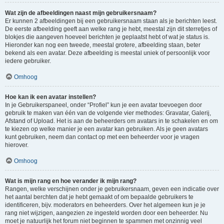
Wat zijn de afbeeldingen naast mijn gebruikersnaam?
Er kunnen 2 afbeeldingen bij een gebruikersnaam staan als je berichten leest.
De eerste afbeelding geeft aan welke rang je hebt, meestal zijn dit sterretjes of
blokjes die aangeven hoeveel berichten je geplaatst hebt of wat je status is.
Hieronder kan nog een tweede, meestal grotere, afbeelding staan, beter
bekend als een avatar. Deze afbeelding is meestal uniek of persoonlijk voor
iedere gebruiker.
Omhoog
Hoe kan ik een avatar instellen?
In je Gebruikerspaneel, onder “Profiel” kun je een avatar toevoegen door
gebruik te maken van één van de volgende vier methodes: Gravatar, Galerij,
Afstand of Upload. Het is aan de beheerders om avatars in te schakelen en om
te kiezen op welke manier je een avatar kan gebruiken. Als je geen avatars
kunt gebruiken, neem dan contact op met een beheerder voor je vragen
hierover.
Omhoog
Wat is mijn rang en hoe verander ik mijn rang?
Rangen, welke verschijnen onder je gebruikersnaam, geven een indicatie over
het aantal berchten dat je hebt gemaakt of om bepaalde gebruikers te
identificeren, bijv. moderators en beheerders. Over het algemeen kun je je
rang niet wijzigen, aangezien ze ingesteld worden door een beheerder. Nu
moet je natuurlijk het forum niet beginnen te spammen met onzinnig veel