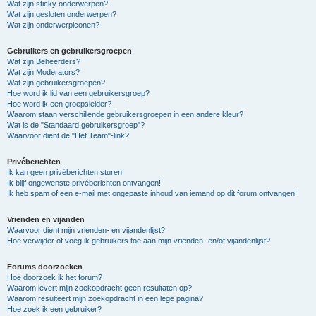
Wat zijn sticky onderwerpen?
Wat zijn gesloten onderwerpen?
Wat zijn onderwerpiconen?
Gebruikers en gebruikersgroepen
Wat zijn Beheerders?
Wat zijn Moderators?
Wat zijn gebruikersgroepen?
Hoe word ik lid van een gebruikersgroep?
Hoe word ik een groepsleider?
Waarom staan verschillende gebruikersgroepen in een andere kleur?
Wat is de "Standaard gebruikersgroep"?
Waarvoor dient de "Het Team"-link?
Privéberichten
Ik kan geen privéberichten sturen!
Ik blijf ongewenste privéberichten ontvangen!
Ik heb spam of een e-mail met ongepaste inhoud van iemand op dit forum ontvangen!
Vrienden en vijanden
Waarvoor dient mijn vrienden- en vijandenlijst?
Hoe verwijder of voeg ik gebruikers toe aan mijn vrienden- en/of vijandenlijst?
Forums doorzoeken
Hoe doorzoek ik het forum?
Waarom levert mijn zoekopdracht geen resultaten op?
Waarom resulteert mijn zoekopdracht in een lege pagina?
Hoe zoek ik een gebruiker?