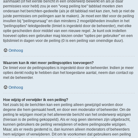
aanmaakt (of het eerste bericht in een onderwerp bewerkt en als je daar
permissies voor hebt) zou je een "voeg peiling toe" tabblad moeten zien
onderaan het berichten-gedeelte (als je dit tabblad niet kan zien, heb je niet de
juiste permissies om peilingen aan te maken). Je moet een titel voor de peiling
invullen bij "peilingsvraag" en dan minstens 2 mogelijkheden invullen in het
"peilingopties"-tekstgedeelte (limiet is ingesteld door de beheerder), met elke
optie gescheiden door middel van een nieuwe regel. Je kunt ook instellen
hoeveel opties een gebruiker mag kiezen onder "opties per gebruiker" en een
tijdslimiet in dagen voor de peiling (0 is een peiling van oneindige duur).
Omhoog
Waarom kan ik niet meer peilingsopties toevoegen?
De limiet voor de peilingsopties is ingesteld door de beheerder. Indien je meer
opties denkt nodig te hebben dan het toegestane aantal, neem dan contact op
met de beheerder.
Omhoog
Hoe wijzig of verwijder ik een peiling?
Net zoals bij de berichten kan een peiling alleen gewijzigd worden door
degene die hem gemaakt heeft, en door een moderator of beheerder. Om de
peiling te wijzigen moet je het allereerste bericht van het onderwerp wijzigen
(hieraan is de peiling gekoppeld). Als er nog geen stemmen zijn uitgebracht,
kunnen gebruikers de peiling verwijderen of iedere peilingsoptie wijzigen.
Maar, als er reeds gestemd is, dan kunnen alleen moderators of beheerders
hem wijzigen of verwijderen. Dit om te voorkomen dat gebruikers een peiling