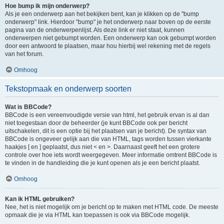
Hoe bump ik mijn onderwerp?
Als je een onderwerp aan het bekijken bent, kan je klikken op de "bump
onderwerp" link. Hierdoor "bump" je het onderwerp naar boven op de eerste
pagina van de onderwerpenlijst. Als deze link er niet staat, kunnen
onderwerpen niet gebumpt worden. Een onderwerp kan ook gebumpt worden
door een antwoord te plaatsen, maar hou hierbij wel rekening met de regels
van het forum.
Omhoog
Tekstopmaak en onderwerp soorten
Wat is BBCode?
BBCode is een vereenvoudigde versie van html, het gebruik ervan is al dan
niet toegestaan door de beheerder (je kunt BBCode ook per bericht
uitschakelen, dit is een optie bij het plaatsen van je bericht). De syntax van
BBCode is ongeveer gelijk aan die van HTML, tags worden tussen vierkante
haakjes [ en ] geplaatst, dus niet < en >. Daarnaast geeft het een grotere
controle over hoe iets wordt weergegeven. Meer informatie omtrent BBCode is
te vinden in de handleiding die je kunt openen als je een bericht plaatst.
Omhoog
Kan ik HTML gebruiken?
Nee, het is niet mogelijk om je bericht op te maken met HTML code. De meeste
opmaak die je via HTML kan toepassen is ook via BBCode mogelijk.