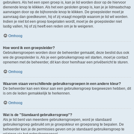
gebruikers. Als het een open groep is, kan je lid worden door op de hiervoor
dienende knop te klikken. Als het een gesloten groep is, kan je je lidmaatschap
aanvragen door op de bijhorende knop te klikken. De groepsleider moet je
aanvraag dan goedkeuren, hij of zij vraagt mogelijk waarom je lid wil worden.
Indien je niet tot een groep toegelaten wordt, moet je de groepsleider niet
lastig vallen, hij of zij heeft een reden om je te weigeren.
Omhoog
Hoe word ik een groepsleider?
Gebruikersgroepen worden door de beheerder gemaakt, deze beslist dus ook
wie de groepsleider is. Als je een gebruikersgroep wil starten, moet je contact
opnemen met de beheerder, dit kan door hem/haar een privébericht te sturen.
Omhoog
Waarom staan verschillende gebruikersgroepen in een andere kleur?
De beheerder kan een kleur aan een gebruikersgroep toegewezen hebben, dit
is om de leden gemakkelijk te herkennen.
Omhoog
Wat is de "Standaard gebruikersgroep"?
Als je lid bent van meerdere gebruikersgroepen, word je standaard
gebruikersgroep gebruikt om je groepskleur en groepsrang te bepalen. De
beheerder kan je de permissies geven om je standaard gebruikersgroep te
wijzigen via het gebruikerspaneel.