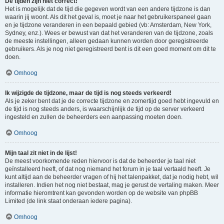
De tijden zijn niet correct!
Het is mogelijk dat de tijd die gegeven wordt van een andere tijdzone is dan
waarin jij woont. Als dit het geval is, moet je naar het gebruikerspaneel gaan
en je tijdzone veranderen in een bepaald gebied (vb: Amsterdam, New York,
Sydney, enz.). Wees er bewust van dat het veranderen van de tijdzone, zoals
de meeste instellingen, alleen gedaan kunnen worden door geregistreerde
gebruikers. Als je nog niet geregistreerd bent is dit een goed moment om dit te
doen.
Omhoog
Ik wijzigde de tijdzone, maar de tijd is nog steeds verkeerd!
Als je zeker bent dat je de correcte tijdzone en zomertijd goed hebt ingevuld en
de tijd is nog steeds anders, is waarschijnlijk de tijd op de server verkeerd
ingesteld en zullen de beheerders een aanpassing moeten doen.
Omhoog
Mijn taal zit niet in de lijst!
De meest voorkomende reden hiervoor is dat de beheerder je taal niet
geïnstalleerd heeft, of dat nog niemand het forum in je taal vertaald heeft. Je
kunt altijd aan de beheerder vragen of hij het talenpakket, dat je nodig hebt, wil
installeren. Indien het nog niet bestaat, mag je gerust de vertaling maken. Meer
informatie hieromtrent kan gevonden worden op de website van phpBB
Limited (de link staat onderaan iedere pagina).
Omhoog