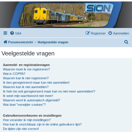
V&A
Registreer
Aanmelden
Z
Forumoverzicht
Veelgestelde vragen
o
Veelgestelde vragen
e
k
Aanmeld- en registratievragen
Waarom moet ik me registreren?
Wat is COPPA?
Waarom kan ik niet registreren?
Ik ben geregistreerd maar kan niet aanmelden!
Waarom kan ik niet aanmelden?
Ik heb me ooit geregistreerd maar kan nu niet meer aanmelden!?
Ik weet mijn wachtwoord niet meer!
Waarom word ik automatisch afgemeld?
Wat doet "verwijder cookies"?
Gebruikersvoorkeuren en instellingen
Hoe verander ik mijn instellingen?
Hoe kan ik onzichtbaar zijn in de online gebruikers lijst?
De tijden zijn niet correct!