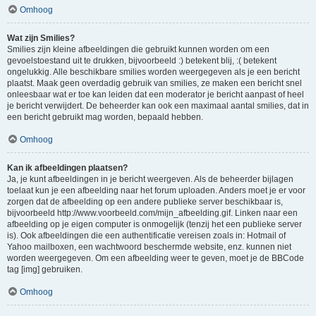
Omhoog
Wat zijn Smilies?
Smilies zijn kleine afbeeldingen die gebruikt kunnen worden om een
gevoelstoestand uit te drukken, bijvoorbeeld :) betekent blij, :( betekent
ongelukkig. Alle beschikbare smilies worden weergegeven als je een bericht
plaatst. Maak geen overdadig gebruik van smilies, ze maken een bericht snel
onleesbaar wat er toe kan leiden dat een moderator je bericht aanpast of heel
je bericht verwijdert. De beheerder kan ook een maximaal aantal smilies, dat in
een bericht gebruikt mag worden, bepaald hebben.
Omhoog
Kan ik afbeeldingen plaatsen?
Ja, je kunt afbeeldingen in je bericht weergeven. Als de beheerder bijlagen
toelaat kun je een afbeelding naar het forum uploaden. Anders moet je er voor
zorgen dat de afbeelding op een andere publieke server beschikbaar is,
bijvoorbeeld http://www.voorbeeld.com/mijn_afbeelding.gif. Linken naar een
afbeelding op je eigen computer is onmogelijk (tenzij het een publieke server
is). Ook afbeeldingen die een authentificatie vereisen zoals in: Hotmail of
Yahoo mailboxen, een wachtwoord beschermde website, enz. kunnen niet
worden weergegeven. Om een afbeelding weer te geven, moet je de BBCode
tag [img] gebruiken.
Omhoog