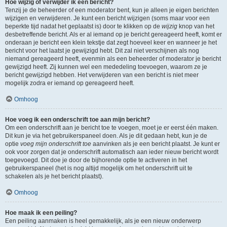
Hoe wijzig of verwijder ik een bericht?
Tenzij je de beheerder of een moderator bent, kun je alleen je eigen berichten
wijzigen en verwijderen. Je kunt een bericht wijzigen (soms maar voor een
beperkte tijd nadat het geplaatst is) door te klikken op de
wijzig
knop van het
desbetreffende bericht. Als er al iemand op je bericht gereageerd heeft, komt er
onderaan je bericht een klein tekstje dat zegt hoeveel keer en wanneer je het
bericht voor het laatst je gewijzigd hebt. Dit zal niet verschijnen als nog
niemand gereageerd heeft, evenmin als een beheerder of moderator je bericht
gewijzigd heeft. Zij kunnen wel een mededeling toevoegen, waarom ze je
bericht gewijzigd hebben. Het verwijderen van een bericht is niet meer
mogelijk zodra er iemand op gereageerd heeft.
Omhoog
Hoe voeg ik een onderschrift toe aan mijn bericht?
Om een onderschrift aan je bericht toe te voegen, moet je er eerst één maken.
Dit kun je via het gebruikerspaneel doen. Als je dit gedaan hebt, kun je de
optie
voeg mijn onderschrift toe
aanvinken als je een bericht plaatst. Je kunt er
ook voor zorgen dat je onderschrift automatisch aan ieder nieuw bericht wordt
toegevoegd. Dit doe je door de bijhorende optie te activeren in het
gebruikerspaneel (het is nog altijd mogelijk om het onderschrift uit te
schakelen als je het bericht plaatst).
Omhoog
Hoe maak ik een peiling?
Een peiling aanmaken is heel gemakkelijk, als je een nieuw onderwerp