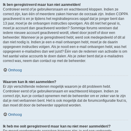
Ik ben geregistreerd maar kan niet aanmelden!
Controleer eerst of je gebruikersnaam en wachtwoord kloppen. Indien ze
correct zijn, kan één of meerdere zaken hiervan de oorzaak zijn. Indien COPPA
geactiveerd is en je tijdens het registratieproces opgaf dat je jonger bent dan
13 jaar, moet je de ontvangen instructies opvolgen. Als dit niet het geval is,
moet je account dan geactiveerd worden? Sommige forums vereisen dat
iedere nieuwe account geactiveerd wordt, ofwel door jezelf of door een
beheerder. Wanneer je je geregistreerd hebt, werd ook medegedeeld of dit al
dan niet nodig is. Indien je een e-mail ontvangen hebt, moet je de daarin
opgegeven instructies volgen. Als je nooit een e-mail ontvangen hebt, was het
opgegeven e-mailadres dan wel juist? Één van de redenen van activatie is om
het aantal valse accounts te doen dalen. Als je zeker bent dat je e-mailadres
correct was, neem dan contact op met de beheerder.
Omhoog
Waarom kan ik niet aanmelden?
Er zijn verschillende redenen mogelijk waarom je dit probleem hebt.
Controleer eerst of je gebruikersnaam en wachtwoord kloppen. Indien ze
correct zijn, kun je contact opnemen met de beheerder om er zeker van te zijn
dat je niet verbannen bent. Het is ook mogelijk dat de forumconfiguratie fout is,
dan moet dit door de beheerder opgelost worden.
Omhoog
Ik heb me ooit geregistreerd maar kan nu niet meer aanmelden!?
De meest voorkomende oorzaken hiervoor zijn: je gaf een verkeerde