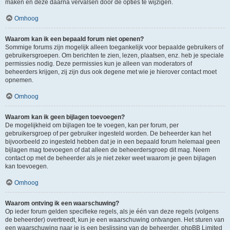
maken en deze daarna vervalsen door de opties te wijzigen.
Omhoog
Waarom kan ik een bepaald forum niet openen?
Sommige forums zijn mogelijk alleen toegankelijk voor bepaalde gebruikers of
gebruikersgroepen. Om berichten te zien, lezen, plaatsen, enz. heb je speciale
permissies nodig. Deze permissies kun je alleen van moderators of
beheerders krijgen, zij zijn dus ook degene met wie je hierover contact moet
opnemen.
Omhoog
Waarom kan ik geen bijlagen toevoegen?
De mogelijkheid om bijlagen toe te voegen, kan per forum, per
gebruikersgroep of per gebruiker ingesteld worden. De beheerder kan het
bijvoorbeeld zo ingesteld hebben dat je in een bepaald forum helemaal geen
bijlagen mag toevoegen of dat alleen de beheerdersgroep dit mag. Neem
contact op met de beheerder als je niet zeker weet waarom je geen bijlagen
kan toevoegen.
Omhoog
Waarom ontving ik een waarschuwing?
Op ieder forum gelden specifieke regels, als je één van deze regels (volgens
de beheerder) overtreedt, kun je een waarschuwing ontvangen. Het sturen van
een waarschuwing naar je is een beslissing van de beheerder, phpBB Limited