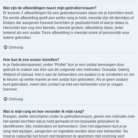
Wat zijn de afbeeldingen naast mijn gebruikersnaam?
Er kunnen 2 afbeeldingen bij een gebruikersnaam staan als je berichten leest.
De eerste afbeelding geeft aan welke rang je hebt, meestal zijn dit sterretjes of
blokjes die aangeven hoeveel berichten je geplaatst hebt of wat je status is.
Hieronder kan nog een tweede, meestal grotere, afbeelding staan, beter
bekend als een avatar. Deze afbeelding is meestal uniek of persoonlijk voor
iedere gebruiker.
Omhoog
Hoe kan ik een avatar instellen?
In je Gebruikerspaneel, onder “Profiel” kun je een avatar toevoegen door
gebruik te maken van één van de volgende vier methodes: Gravatar, Galerij,
Afstand of Upload. Het is aan de beheerders om avatars in te schakelen en om
te kiezen op welke manier je een avatar kan gebruiken. Als je geen avatars
kunt gebruiken, neem dan contact op met een beheerder voor je vragen
hierover.
Omhoog
Wat is mijn rang en hoe verander ik mijn rang?
Rangen, welke verschijnen onder je gebruikersnaam, geven een indicatie over
het aantal berchten dat je hebt gemaakt of om bepaalde gebruikers te
identificeren, bijv. moderators en beheerders. Over het algemeen kun je je
rang niet wijzigen, aangezien ze ingesteld worden door een beheerder. Nu
moet je natuurlijk het forum niet beginnen te spammen met onzinnig veel