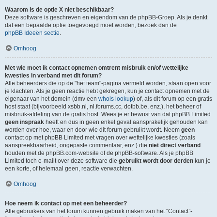
Waarom is de optie X niet beschikbaar?
Deze software is geschreven en eigendom van de phpBB-Groep. Als je denkt
dat een bepaalde optie toegevoegd moet worden, bezoek dan de
phpBB Ideeën sectie
.
Omhoog
Met wie moet ik contact opnemen omtrent misbruik en/of wettelijke
kwesties in verband met dit forum?
Alle beheerders die op de "het team"-pagina vermeld worden, staan open voor
je klachten. Als je geen reactie hebt gekregen, kun je contact opnemen met de
eigenaar van het domein (dmv een
whois lookup
) of, als dit forum op een gratis
host staat (bijvoorbeeld xsbb.nl, nl.forums.cc, dotbb.be, enz.), het beheer of
misbruik-afdeling van de gratis host. Wees je er bewust van dat phpBB Limited
geen inspraak
heeft en dus in geen enkel geval aansprakelijk gehouden kan
worden over hoe, waar en door wie dit forum gebruikt wordt. Neem
geen
contact op met phpBB Limited met vragen over wettelijke kwesties (zoals
aanspreekbaarheid, ongepaste commentaar, enz.) die
niet direct verband
houden met de phpBB.com-website of de phpBB-software. Als je phpBB
Limited toch e-mailt over deze software die
gebruikt wordt door derden
kun je
een korte, of helemaal geen, reactie verwachten.
Omhoog
Hoe neem ik contact op met een beheerder?
Alle gebruikers van het forum kunnen gebruik maken van het “Contact”-