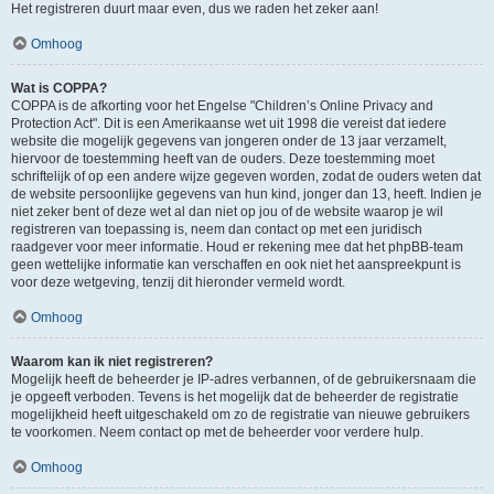
Het registreren duurt maar even, dus we raden het zeker aan!
Omhoog
Wat is COPPA?
COPPA is de afkorting voor het Engelse "Children’s Online Privacy and
Protection Act". Dit is een Amerikaanse wet uit 1998 die vereist dat iedere
website die mogelijk gegevens van jongeren onder de 13 jaar verzamelt,
hiervoor de toestemming heeft van de ouders. Deze toestemming moet
schriftelijk of op een andere wijze gegeven worden, zodat de ouders weten dat
de website persoonlijke gegevens van hun kind, jonger dan 13, heeft. Indien je
niet zeker bent of deze wet al dan niet op jou of de website waarop je wil
registreren van toepassing is, neem dan contact op met een juridisch
raadgever voor meer informatie. Houd er rekening mee dat het phpBB-team
geen wettelijke informatie kan verschaffen en ook niet het aanspreekpunt is
voor deze wetgeving, tenzij dit hieronder vermeld wordt.
Omhoog
Waarom kan ik niet registreren?
Mogelijk heeft de beheerder je IP-adres verbannen, of de gebruikersnaam die
je opgeeft verboden. Tevens is het mogelijk dat de beheerder de registratie
mogelijkheid heeft uitgeschakeld om zo de registratie van nieuwe gebruikers
te voorkomen. Neem contact op met de beheerder voor verdere hulp.
Omhoog