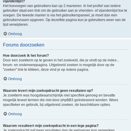
vijandenlijst?
Het toevoegen van gebruikers kan op 2 manieren. In het profiel van iedere
gebruiker staat een link om de gebruiker aan je vrienden- of vijandenlijst toe te
voegen. De tweede manier is via het gebruikerspaneel, je moet dan een
gebruikersnaam opgeven. Op dezelfde pagina kun je gebruikers weer van de
lijst verwijderen.
Omhoog
Forums doorzoeken
Hoe doorzoek ik het forum?
Door een zoekterm op te geven in het zoekveld, die je vindt op de index-,
forum- en onderwerppagina. Uitgebreid zoeken is mogelijk door op de
"zoeken" link te klikken, deze vind je op iedere pagina.
Omhoog
Waarom levert mijn zoekopdracht geen resultaten op?
Je zoekterm was hoogstwaarschijnlijk niet specifiek genoeg en bevatte
mogelijk teveel termen die niet door phpBB3 geïndexeerd worden. Wees
specifieker en gebruik, bij uitgebreid zoeken, de beschikbare opties.
Omhoog
Waarom resulteert mijn zoekopdracht in een lege pagina?
Je zoekopdracht gaf meer resultaten dan de webserver kon verwerken.