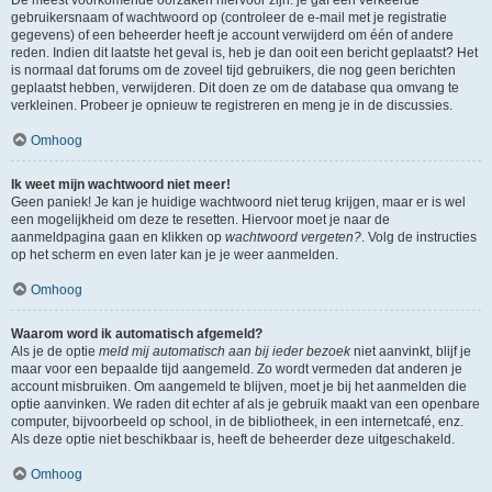
gebruikersnaam of wachtwoord op (controleer de e-mail met je registratie
gegevens) of een beheerder heeft je account verwijderd om één of andere
reden. Indien dit laatste het geval is, heb je dan ooit een bericht geplaatst? Het
is normaal dat forums om de zoveel tijd gebruikers, die nog geen berichten
geplaatst hebben, verwijderen. Dit doen ze om de database qua omvang te
verkleinen. Probeer je opnieuw te registreren en meng je in de discussies.
Omhoog
Ik weet mijn wachtwoord niet meer!
Geen paniek! Je kan je huidige wachtwoord niet terug krijgen, maar er is wel
een mogelijkheid om deze te resetten. Hiervoor moet je naar de
aanmeldpagina gaan en klikken op
wachtwoord vergeten?
. Volg de instructies
op het scherm en even later kan je je weer aanmelden.
Omhoog
Waarom word ik automatisch afgemeld?
Als je de optie
meld mij automatisch aan bij ieder bezoek
niet aanvinkt, blijf je
maar voor een bepaalde tijd aangemeld. Zo wordt vermeden dat anderen je
account misbruiken. Om aangemeld te blijven, moet je bij het aanmelden die
optie aanvinken. We raden dit echter af als je gebruik maakt van een openbare
computer, bijvoorbeeld op school, in de bibliotheek, in een internetcafé, enz.
Als deze optie niet beschikbaar is, heeft de beheerder deze uitgeschakeld.
Omhoog