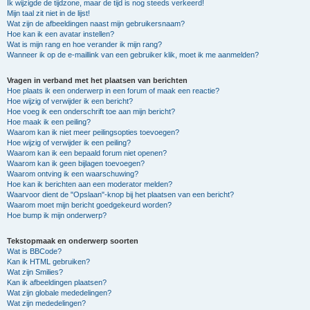
Ik wijzigde de tijdzone, maar de tijd is nog steeds verkeerd!
Mijn taal zit niet in de lijst!
Wat zijn de afbeeldingen naast mijn gebruikersnaam?
Hoe kan ik een avatar instellen?
Wat is mijn rang en hoe verander ik mijn rang?
Wanneer ik op de e-maillink van een gebruiker klik, moet ik me aanmelden?
Vragen in verband met het plaatsen van berichten
Hoe plaats ik een onderwerp in een forum of maak een reactie?
Hoe wijzig of verwijder ik een bericht?
Hoe voeg ik een onderschrift toe aan mijn bericht?
Hoe maak ik een peiling?
Waarom kan ik niet meer peilingsopties toevoegen?
Hoe wijzig of verwijder ik een peiling?
Waarom kan ik een bepaald forum niet openen?
Waarom kan ik geen bijlagen toevoegen?
Waarom ontving ik een waarschuwing?
Hoe kan ik berichten aan een moderator melden?
Waarvoor dient de "Opslaan"-knop bij het plaatsen van een bericht?
Waarom moet mijn bericht goedgekeurd worden?
Hoe bump ik mijn onderwerp?
Tekstopmaak en onderwerp soorten
Wat is BBCode?
Kan ik HTML gebruiken?
Wat zijn Smilies?
Kan ik afbeeldingen plaatsen?
Wat zijn globale mededelingen?
Wat zijn mededelingen?