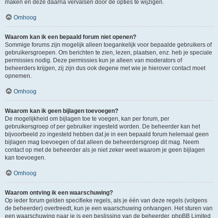
maken en deze daarna vervalsen door de opties te wijzigen.
Omhoog
Waarom kan ik een bepaald forum niet openen?
Sommige forums zijn mogelijk alleen toegankelijk voor bepaalde gebruikers of
gebruikersgroepen. Om berichten te zien, lezen, plaatsen, enz. heb je speciale
permissies nodig. Deze permissies kun je alleen van moderators of
beheerders krijgen, zij zijn dus ook degene met wie je hierover contact moet
opnemen.
Omhoog
Waarom kan ik geen bijlagen toevoegen?
De mogelijkheid om bijlagen toe te voegen, kan per forum, per
gebruikersgroep of per gebruiker ingesteld worden. De beheerder kan het
bijvoorbeeld zo ingesteld hebben dat je in een bepaald forum helemaal geen
bijlagen mag toevoegen of dat alleen de beheerdersgroep dit mag. Neem
contact op met de beheerder als je niet zeker weet waarom je geen bijlagen
kan toevoegen.
Omhoog
Waarom ontving ik een waarschuwing?
Op ieder forum gelden specifieke regels, als je één van deze regels (volgens
de beheerder) overtreedt, kun je een waarschuwing ontvangen. Het sturen van
een waarschuwing naar je is een beslissing van de beheerder, phpBB Limited