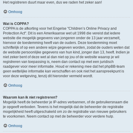
Het registreren duurt maar even, dus we raden het zeker aan!
Omhoog
Wat is COPPA?
COPPA is de afkorting voor het Engelse "Children’s Online Privacy and
Protection Act". Dit is een Amerikaanse wet uit 1998 die vereist dat iedere
website die mogelijk gegevens van jongeren onder de 13 jaar verzamelt,
hiervoor de toestemming heeft van de ouders. Deze toestemming moet
schriftelijk of op een andere wijze gegeven worden, zodat de ouders weten dat
de website persoonlijke gegevens van hun kind, jonger dan 13, heeft. Indien je
niet zeker bent of deze wet al dan niet op jou of de website waarop je wil
registreren van toepassing is, neem dan contact op met een juridisch
raadgever voor meer informatie. Houd er rekening mee dat het phpBB-team
geen wettelijke informatie kan verschaffen en ook niet het aanspreekpunt is
voor deze wetgeving, tenzij dit hieronder vermeld wordt.
Omhoog
Waarom kan ik niet registreren?
Mogelijk heeft de beheerder je IP-adres verbannen, of de gebruikersnaam die
je opgeeft verboden. Tevens is het mogelijk dat de beheerder de registratie
mogelijkheid heeft uitgeschakeld om zo de registratie van nieuwe gebruikers
te voorkomen. Neem contact op met de beheerder voor verdere hulp.
Omhoog