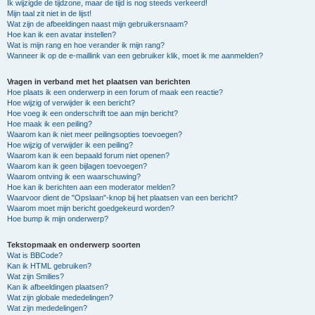
Ik wijzigde de tijdzone, maar de tijd is nog steeds verkeerd!
Mijn taal zit niet in de lijst!
Wat zijn de afbeeldingen naast mijn gebruikersnaam?
Hoe kan ik een avatar instellen?
Wat is mijn rang en hoe verander ik mijn rang?
Wanneer ik op de e-maillink van een gebruiker klik, moet ik me aanmelden?
Vragen in verband met het plaatsen van berichten
Hoe plaats ik een onderwerp in een forum of maak een reactie?
Hoe wijzig of verwijder ik een bericht?
Hoe voeg ik een onderschrift toe aan mijn bericht?
Hoe maak ik een peiling?
Waarom kan ik niet meer peilingsopties toevoegen?
Hoe wijzig of verwijder ik een peiling?
Waarom kan ik een bepaald forum niet openen?
Waarom kan ik geen bijlagen toevoegen?
Waarom ontving ik een waarschuwing?
Hoe kan ik berichten aan een moderator melden?
Waarvoor dient de "Opslaan"-knop bij het plaatsen van een bericht?
Waarom moet mijn bericht goedgekeurd worden?
Hoe bump ik mijn onderwerp?
Tekstopmaak en onderwerp soorten
Wat is BBCode?
Kan ik HTML gebruiken?
Wat zijn Smilies?
Kan ik afbeeldingen plaatsen?
Wat zijn globale mededelingen?
Wat zijn mededelingen?