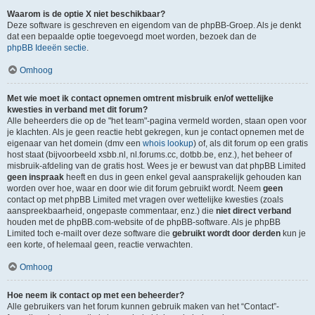
Waarom is de optie X niet beschikbaar?
Deze software is geschreven en eigendom van de phpBB-Groep. Als je denkt
dat een bepaalde optie toegevoegd moet worden, bezoek dan de
phpBB Ideeën sectie
.
Omhoog
Met wie moet ik contact opnemen omtrent misbruik en/of wettelijke
kwesties in verband met dit forum?
Alle beheerders die op de "het team"-pagina vermeld worden, staan open voor
je klachten. Als je geen reactie hebt gekregen, kun je contact opnemen met de
eigenaar van het domein (dmv een
whois lookup
) of, als dit forum op een gratis
host staat (bijvoorbeeld xsbb.nl, nl.forums.cc, dotbb.be, enz.), het beheer of
misbruik-afdeling van de gratis host. Wees je er bewust van dat phpBB Limited
geen inspraak
heeft en dus in geen enkel geval aansprakelijk gehouden kan
worden over hoe, waar en door wie dit forum gebruikt wordt. Neem
geen
contact op met phpBB Limited met vragen over wettelijke kwesties (zoals
aanspreekbaarheid, ongepaste commentaar, enz.) die
niet direct verband
houden met de phpBB.com-website of de phpBB-software. Als je phpBB
Limited toch e-mailt over deze software die
gebruikt wordt door derden
kun je
een korte, of helemaal geen, reactie verwachten.
Omhoog
Hoe neem ik contact op met een beheerder?
Alle gebruikers van het forum kunnen gebruik maken van het “Contact”-