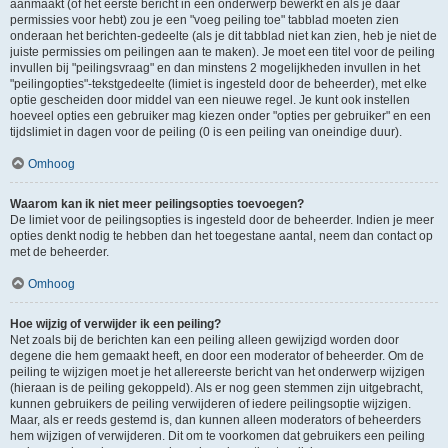
aanmaakt (of het eerste bericht in een onderwerp bewerkt en als je daar
permissies voor hebt) zou je een "voeg peiling toe" tabblad moeten zien
onderaan het berichten-gedeelte (als je dit tabblad niet kan zien, heb je niet de
juiste permissies om peilingen aan te maken). Je moet een titel voor de peiling
invullen bij "peilingsvraag" en dan minstens 2 mogelijkheden invullen in het
"peilingopties"-tekstgedeelte (limiet is ingesteld door de beheerder), met elke
optie gescheiden door middel van een nieuwe regel. Je kunt ook instellen
hoeveel opties een gebruiker mag kiezen onder "opties per gebruiker" en een
tijdslimiet in dagen voor de peiling (0 is een peiling van oneindige duur).
Omhoog
Waarom kan ik niet meer peilingsopties toevoegen?
De limiet voor de peilingsopties is ingesteld door de beheerder. Indien je meer
opties denkt nodig te hebben dan het toegestane aantal, neem dan contact op
met de beheerder.
Omhoog
Hoe wijzig of verwijder ik een peiling?
Net zoals bij de berichten kan een peiling alleen gewijzigd worden door
degene die hem gemaakt heeft, en door een moderator of beheerder. Om de
peiling te wijzigen moet je het allereerste bericht van het onderwerp wijzigen
(hieraan is de peiling gekoppeld). Als er nog geen stemmen zijn uitgebracht,
kunnen gebruikers de peiling verwijderen of iedere peilingsoptie wijzigen.
Maar, als er reeds gestemd is, dan kunnen alleen moderators of beheerders
hem wijzigen of verwijderen. Dit om te voorkomen dat gebruikers een peiling