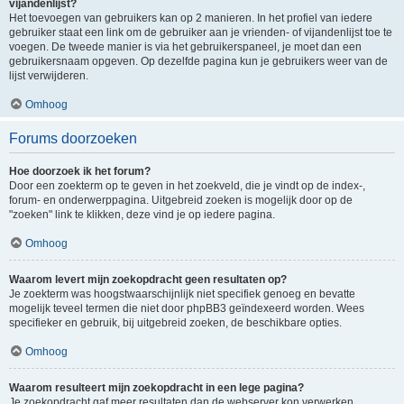
vijandenlijst?
Het toevoegen van gebruikers kan op 2 manieren. In het profiel van iedere
gebruiker staat een link om de gebruiker aan je vrienden- of vijandenlijst toe te
voegen. De tweede manier is via het gebruikerspaneel, je moet dan een
gebruikersnaam opgeven. Op dezelfde pagina kun je gebruikers weer van de
lijst verwijderen.
Omhoog
Forums doorzoeken
Hoe doorzoek ik het forum?
Door een zoekterm op te geven in het zoekveld, die je vindt op de index-,
forum- en onderwerppagina. Uitgebreid zoeken is mogelijk door op de
"zoeken" link te klikken, deze vind je op iedere pagina.
Omhoog
Waarom levert mijn zoekopdracht geen resultaten op?
Je zoekterm was hoogstwaarschijnlijk niet specifiek genoeg en bevatte
mogelijk teveel termen die niet door phpBB3 geïndexeerd worden. Wees
specifieker en gebruik, bij uitgebreid zoeken, de beschikbare opties.
Omhoog
Waarom resulteert mijn zoekopdracht in een lege pagina?
Je zoekopdracht gaf meer resultaten dan de webserver kon verwerken.