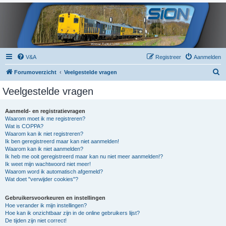
V&A
Registreer
Aanmelden
Z
Forumoverzicht
Veelgestelde vragen
o
Veelgestelde vragen
e
k
Aanmeld- en registratievragen
Waarom moet ik me registreren?
Wat is COPPA?
Waarom kan ik niet registreren?
Ik ben geregistreerd maar kan niet aanmelden!
Waarom kan ik niet aanmelden?
Ik heb me ooit geregistreerd maar kan nu niet meer aanmelden!?
Ik weet mijn wachtwoord niet meer!
Waarom word ik automatisch afgemeld?
Wat doet "verwijder cookies"?
Gebruikersvoorkeuren en instellingen
Hoe verander ik mijn instellingen?
Hoe kan ik onzichtbaar zijn in de online gebruikers lijst?
De tijden zijn niet correct!