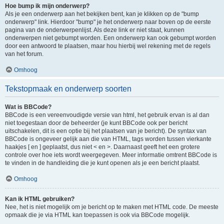
Hoe bump ik mijn onderwerp?
Als je een onderwerp aan het bekijken bent, kan je klikken op de "bump
onderwerp" link. Hierdoor "bump" je het onderwerp naar boven op de eerste
pagina van de onderwerpenlijst. Als deze link er niet staat, kunnen
onderwerpen niet gebumpt worden. Een onderwerp kan ook gebumpt worden
door een antwoord te plaatsen, maar hou hierbij wel rekening met de regels
van het forum.
Omhoog
Tekstopmaak en onderwerp soorten
Wat is BBCode?
BBCode is een vereenvoudigde versie van html, het gebruik ervan is al dan
niet toegestaan door de beheerder (je kunt BBCode ook per bericht
uitschakelen, dit is een optie bij het plaatsen van je bericht). De syntax van
BBCode is ongeveer gelijk aan die van HTML, tags worden tussen vierkante
haakjes [ en ] geplaatst, dus niet < en >. Daarnaast geeft het een grotere
controle over hoe iets wordt weergegeven. Meer informatie omtrent BBCode is
te vinden in de handleiding die je kunt openen als je een bericht plaatst.
Omhoog
Kan ik HTML gebruiken?
Nee, het is niet mogelijk om je bericht op te maken met HTML code. De meeste
opmaak die je via HTML kan toepassen is ook via BBCode mogelijk.