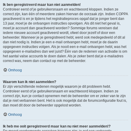
Ik ben geregistreerd maar kan niet aanmelden!
Controleer eerst of je gebruikersnaam en wachtwoord kloppen. Indien ze
correct zijn, kan één of meerdere zaken hiervan de oorzaak zijn. Indien COPPA
geactiveerd is en je tijdens het registratieproces opgaf dat je jonger bent dan
13 jaar, moet je de ontvangen instructies opvolgen. Als dit niet het geval is,
moet je account dan geactiveerd worden? Sommige forums vereisen dat
iedere nieuwe account geactiveerd wordt, ofwel door jezelf of door een
beheerder. Wanneer je je geregistreerd hebt, werd ook medegedeeld of dit al
dan niet nodig is. Indien je een e-mail ontvangen hebt, moet je de daarin
opgegeven instructies volgen. Als je nooit een e-mail ontvangen hebt, was het
opgegeven e-mailadres dan wel juist? Één van de redenen van activatie is om
het aantal valse accounts te doen dalen. Als je zeker bent dat je e-mailadres
correct was, neem dan contact op met de beheerder.
Omhoog
Waarom kan ik niet aanmelden?
Er zijn verschillende redenen mogelijk waarom je dit probleem hebt.
Controleer eerst of je gebruikersnaam en wachtwoord kloppen. Indien ze
correct zijn, kun je contact opnemen met de beheerder om er zeker van te zijn
dat je niet verbannen bent. Het is ook mogelijk dat de forumconfiguratie fout is,
dan moet dit door de beheerder opgelost worden.
Omhoog
Ik heb me ooit geregistreerd maar kan nu niet meer aanmelden!?
De meest voorkomende oorzaken hiervoor zijn: je gaf een verkeerde