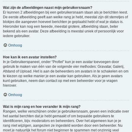
Wat zijn de afbeeldingen naast mijn gebruikersnaam?
Er kunnen 2 afbeeldingen bij een gebruikersnaam staan als je berichten leest.
De eerste afbeelding geeft aan welke rang je hebt, meestal zijn dit sterretjes of
blokjes die aangeven hoeveel berichten je geplaatst hebt of wat je status is.
Hieronder kan nog een tweede, meestal grotere, afbeelding staan, beter
bekend als een avatar. Deze afbeelding is meestal uniek of persoonlijk voor
iedere gebruiker.
Omhoog
Hoe kan ik een avatar instellen?
In je Gebruikerspaneel, onder “Profiel” kun je een avatar toevoegen door
gebruik te maken van één van de volgende vier methodes: Gravatar, Galerij,
Afstand of Upload. Het is aan de beheerders om avatars in te schakelen en om
te kiezen op welke manier je een avatar kan gebruiken. Als je geen avatars
kunt gebruiken, neem dan contact op met een beheerder voor je vragen
hierover.
Omhoog
Wat is mijn rang en hoe verander ik mijn rang?
Rangen, welke verschijnen onder je gebruikersnaam, geven een indicatie over
het aantal berchten dat je hebt gemaakt of om bepaalde gebruikers te
identificeren, bijv. moderators en beheerders. Over het algemeen kun je je
rang niet wijzigen, aangezien ze ingesteld worden door een beheerder. Nu
moet je natuurlijk het forum niet beginnen te spammen met onzinnig veel