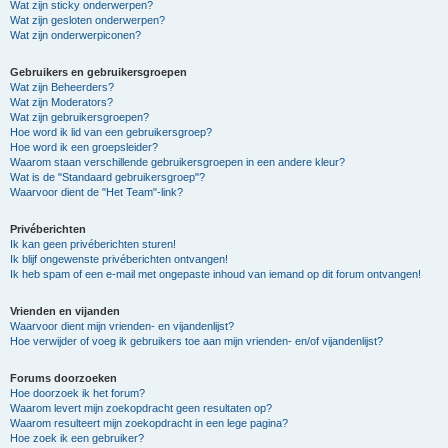
Wat zijn sticky onderwerpen?
Wat zijn gesloten onderwerpen?
Wat zijn onderwerpiconen?
Gebruikers en gebruikersgroepen
Wat zijn Beheerders?
Wat zijn Moderators?
Wat zijn gebruikersgroepen?
Hoe word ik lid van een gebruikersgroep?
Hoe word ik een groepsleider?
Waarom staan verschillende gebruikersgroepen in een andere kleur?
Wat is de "Standaard gebruikersgroep"?
Waarvoor dient de "Het Team"-link?
Privéberichten
Ik kan geen privéberichten sturen!
Ik blijf ongewenste privéberichten ontvangen!
Ik heb spam of een e-mail met ongepaste inhoud van iemand op dit forum ontvangen!
Vrienden en vijanden
Waarvoor dient mijn vrienden- en vijandenlijst?
Hoe verwijder of voeg ik gebruikers toe aan mijn vrienden- en/of vijandenlijst?
Forums doorzoeken
Hoe doorzoek ik het forum?
Waarom levert mijn zoekopdracht geen resultaten op?
Waarom resulteert mijn zoekopdracht in een lege pagina?
Hoe zoek ik een gebruiker?