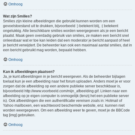
Omhoog
Wat zijn Smilies?
Smilies zijn kleine afbeeldingen die gebruikt kunnen worden om een
gevoelstoestand uit te drukken, bijvoorbeeld :) betekent blij, :( betekent
ongelukkig. Alle beschikbare smilies worden weergegeven als je een bericht
plaatst. Maak geen overdadig gebruik van smilies, ze maken een bericht snel
onleesbaar wat er toe kan leiden dat een moderator je bericht aanpast of heel
je bericht verwijdert. De beheerder kan ook een maximaal aantal smilies, dat in
een bericht gebruikt mag worden, bepaald hebben.
Omhoog
Kan ik afbeeldingen plaatsen?
Ja, je kunt afbeeldingen in je bericht weergeven. Als de beheerder bijlagen
toelaat kun je een afbeelding naar het forum uploaden. Anders moet je er voor
zorgen dat de afbeelding op een andere publieke server beschikbaar is,
bijvoorbeeld http://www.voorbeeld.com/mijn_afbeelding.gif. Linken naar een
afbeelding op je eigen computer is onmogelijk (tenzij het een publieke server
is). Ook afbeeldingen die een authentificatie vereisen zoals in: Hotmail of
Yahoo mailboxen, een wachtwoord beschermde website, enz. kunnen niet
worden weergegeven. Om een afbeelding weer te geven, moet je de BBCode
tag [img] gebruiken.
Omhoog