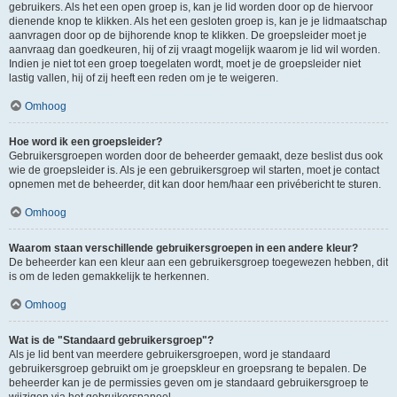
gebruikers. Als het een open groep is, kan je lid worden door op de hiervoor
dienende knop te klikken. Als het een gesloten groep is, kan je je lidmaatschap
aanvragen door op de bijhorende knop te klikken. De groepsleider moet je
aanvraag dan goedkeuren, hij of zij vraagt mogelijk waarom je lid wil worden.
Indien je niet tot een groep toegelaten wordt, moet je de groepsleider niet
lastig vallen, hij of zij heeft een reden om je te weigeren.
Omhoog
Hoe word ik een groepsleider?
Gebruikersgroepen worden door de beheerder gemaakt, deze beslist dus ook
wie de groepsleider is. Als je een gebruikersgroep wil starten, moet je contact
opnemen met de beheerder, dit kan door hem/haar een privébericht te sturen.
Omhoog
Waarom staan verschillende gebruikersgroepen in een andere kleur?
De beheerder kan een kleur aan een gebruikersgroep toegewezen hebben, dit
is om de leden gemakkelijk te herkennen.
Omhoog
Wat is de "Standaard gebruikersgroep"?
Als je lid bent van meerdere gebruikersgroepen, word je standaard
gebruikersgroep gebruikt om je groepskleur en groepsrang te bepalen. De
beheerder kan je de permissies geven om je standaard gebruikersgroep te
wijzigen via het gebruikerspaneel.