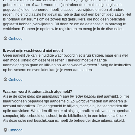
gebruikersnaam of wachtwoord op (controleer de e-mail met je registratie
gegevens) of een beheerder heeft je account verwijderd om één of andere
reden. Indien dit laatste het geval is, heb je dan ooit een bericht geplaatst? Het
is normaal dat forums om de zoveel tijd gebruikers, die nog geen berichten
geplaatst hebben, verwijderen. Dit doen ze om de database qua omvang te
verkleinen. Probeer je opnieuw te registreren en meng je in de discussies.
Omhoog
Ik weet mijn wachtwoord niet meer!
Geen paniek! Je kan je huidige wachtwoord niet terug krijgen, maar er is wel
een mogelijkheid om deze te resetten. Hiervoor moet je naar de
aanmeldpagina gaan en klikken op
wachtwoord vergeten?
. Volg de instructies
op het scherm en even later kan je je weer aanmelden.
Omhoog
Waarom word ik automatisch afgemeld?
Als je de optie
meld mij automatisch aan bij ieder bezoek
niet aanvinkt, blijf je
maar voor een bepaalde tijd aangemeld. Zo wordt vermeden dat anderen je
account misbruiken. Om aangemeld te blijven, moet je bij het aanmelden die
optie aanvinken. We raden dit echter af als je gebruik maakt van een openbare
computer, bijvoorbeeld op school, in de bibliotheek, in een internetcafé, enz.
Als deze optie niet beschikbaar is, heeft de beheerder deze uitgeschakeld.
Omhoog