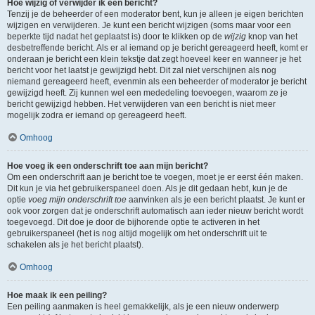
Hoe wijzig of verwijder ik een bericht?
Tenzij je de beheerder of een moderator bent, kun je alleen je eigen berichten
wijzigen en verwijderen. Je kunt een bericht wijzigen (soms maar voor een
beperkte tijd nadat het geplaatst is) door te klikken op de
wijzig
knop van het
desbetreffende bericht. Als er al iemand op je bericht gereageerd heeft, komt er
onderaan je bericht een klein tekstje dat zegt hoeveel keer en wanneer je het
bericht voor het laatst je gewijzigd hebt. Dit zal niet verschijnen als nog
niemand gereageerd heeft, evenmin als een beheerder of moderator je bericht
gewijzigd heeft. Zij kunnen wel een mededeling toevoegen, waarom ze je
bericht gewijzigd hebben. Het verwijderen van een bericht is niet meer
mogelijk zodra er iemand op gereageerd heeft.
Omhoog
Hoe voeg ik een onderschrift toe aan mijn bericht?
Om een onderschrift aan je bericht toe te voegen, moet je er eerst één maken.
Dit kun je via het gebruikerspaneel doen. Als je dit gedaan hebt, kun je de
optie
voeg mijn onderschrift toe
aanvinken als je een bericht plaatst. Je kunt er
ook voor zorgen dat je onderschrift automatisch aan ieder nieuw bericht wordt
toegevoegd. Dit doe je door de bijhorende optie te activeren in het
gebruikerspaneel (het is nog altijd mogelijk om het onderschrift uit te
schakelen als je het bericht plaatst).
Omhoog
Hoe maak ik een peiling?
Een peiling aanmaken is heel gemakkelijk, als je een nieuw onderwerp