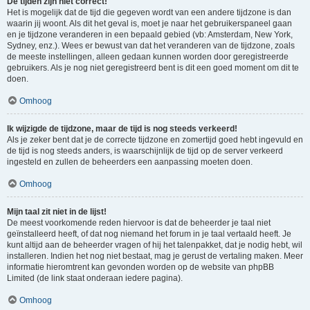
De tijden zijn niet correct!
Het is mogelijk dat de tijd die gegeven wordt van een andere tijdzone is dan
waarin jij woont. Als dit het geval is, moet je naar het gebruikerspaneel gaan
en je tijdzone veranderen in een bepaald gebied (vb: Amsterdam, New York,
Sydney, enz.). Wees er bewust van dat het veranderen van de tijdzone, zoals
de meeste instellingen, alleen gedaan kunnen worden door geregistreerde
gebruikers. Als je nog niet geregistreerd bent is dit een goed moment om dit te
doen.
Omhoog
Ik wijzigde de tijdzone, maar de tijd is nog steeds verkeerd!
Als je zeker bent dat je de correcte tijdzone en zomertijd goed hebt ingevuld en
de tijd is nog steeds anders, is waarschijnlijk de tijd op de server verkeerd
ingesteld en zullen de beheerders een aanpassing moeten doen.
Omhoog
Mijn taal zit niet in de lijst!
De meest voorkomende reden hiervoor is dat de beheerder je taal niet
geïnstalleerd heeft, of dat nog niemand het forum in je taal vertaald heeft. Je
kunt altijd aan de beheerder vragen of hij het talenpakket, dat je nodig hebt, wil
installeren. Indien het nog niet bestaat, mag je gerust de vertaling maken. Meer
informatie hieromtrent kan gevonden worden op de website van phpBB
Limited (de link staat onderaan iedere pagina).
Omhoog